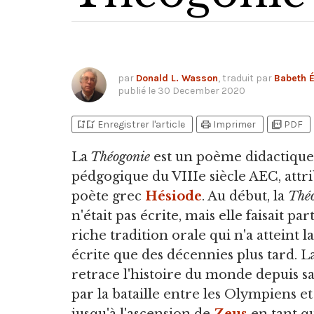
par
Donald L. Wasson
, traduit par
Babeth É
publié le
30 December 2020
bookmark_add
bookmark_added
print
picture_as_pdf
Enregistrer l'article
Imprimer
PDF
La
Théogonie
est un poème didactique
pédgogique du VIIIe siècle AEC, attr
poète grec
Hésiode
. Au début, la
Thé
n'était pas écrite, mais elle faisait par
riche tradition orale qui n'a atteint 
écrite que des décennies plus tard. L
retrace l'histoire du monde depuis s
par la bataille entre les Olympiens et