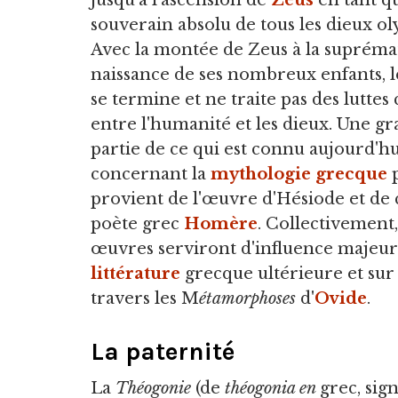
jusqu'à l'ascension de
Zeus
en tant q
souverain absolu de tous les dieux o
Avec la montée de Zeus à la suprémat
naissance de ses nombreux enfants, 
se termine et ne traite pas des luttes
entre l'humanité et les dieux. Une g
partie de ce qui est connu aujourd'hu
concernant la
mythologie grecque
p
provient de l'œuvre d'Hésiode et de
poète grec
Homère
. Collectivement,
œuvres serviront d'influence majeure
littérature
grecque ultérieure et sur
travers les M
étamorphoses
d'
Ovide
.
La paternité
La
Théogonie
(de
théogonia en
grec, sig