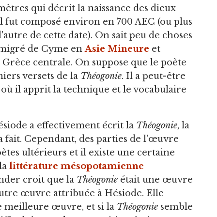
ètres qui décrit la naissance des dieux
il fut composé environ en 700 AEC (ou plus
autre de cette date). On sait peu de choses
t émigré de Cyme en
Asie Mineure
et
 la Grèce centrale. On suppose que le poète
miers versets de la
Théogonie
. Il a peut-être
 où il apprit la technique et le vocabulaire
siode a effectivement écrit la
Théogonie
, la
l'a fait. Cependant, des parties de l'œuvre
tes ultérieurs et il existe une certaine
 la
littérature mésopotamienne
nder croit que la
Théogonie
était une œuvre
'autre œuvre attribuée à Hésiode. Elle
meilleure œuvre, et si la
Théogonie
semble