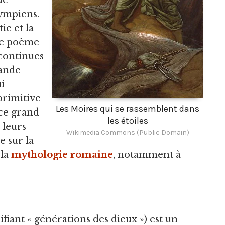
ue
lympiens.
ie et la
le poème
 continues
rande
i
rimitive
Les Moires qui se rassemblent dans
 ce grand
les étoiles
 leurs
Wikimedia Commons (Public Domain)
 sur la
 la
mythologie romaine
, notamment à
nifiant « générations des dieux ») est un