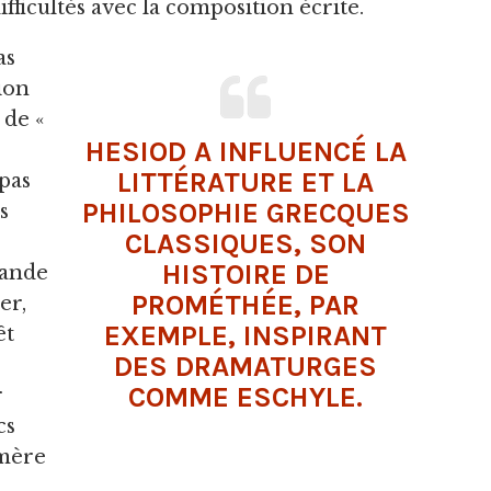
ifficultés avec la composition écrite.
as
ion
 de «
HESIOD A INFLUENCÉ LA
LITTÉRATURE ET LA
 pas
PHILOSOPHIE
GRECQUES
s
CLASSIQUES, SON
HISTOIRE DE
rande
PROMÉTHÉE
, PAR
er,
EXEMPLE, INSPIRANT
êt
DES DRAMATURGES
COMME
ESCHYLE
.
r
cs
omère