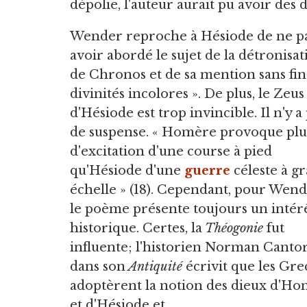
dépolie, l'auteur aurait pu avoir des d
Wender reproche à Hésiode de ne p
avoir abordé le sujet de la détronisat
de Chronos et de sa mention sans fin
divinités incolores ». De plus, le Zeus
d'Hésiode est trop invincible. Il n'y a
de suspense. « Homère provoque plu
d'excitation d'une course à pied
qu'Hésiode d'une
guerre
céleste à g
échelle » (18). Cependant, pour Wend
le poème présente toujours un intér
historique. Certes, la
Théogonie
fut
influente; l'historien Norman Canto
dans son
Antiquité
écrivit que les Gre
adoptèrent la notion des dieux d'H
et d'Hésiode et