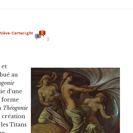
tiève-Cartwright
2
 et
ibué au
ogonie
tie d'une
la forme
a
Théogonie
a création
 les Titans