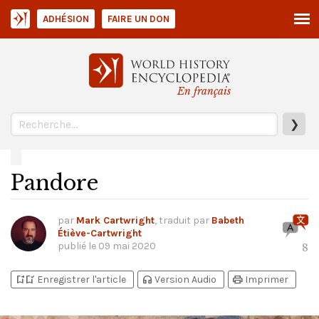
ADHÉSION
FAIRE UN DON
En français
❯
Pandore
par
Mark Cartwright
, traduit par
Babeth
Étiève-Cartwright
publié le
09 mai 2020
8
bookmark_add
bookmark_added
headphones
print
Enregistrer l'article
Version Audio
Imprimer