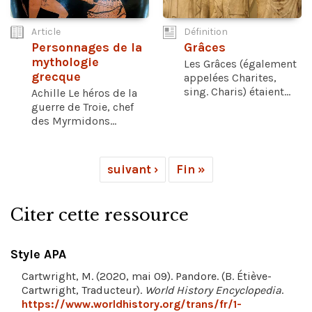
Article
Définition
Personnages de la
Grâces
mythologie
Les Grâces (également
grecque
appelées Charites,
sing. Charis) étaient...
Achille Le héros de la
guerre de Troie, chef
des Myrmidons...
suivant ›
Fin »
Citer cette ressource
Style APA
Cartwright, M. (2020, mai 09). Pandore. (B. Étiève-
Cartwright, Traducteur).
World History Encyclopedia
.
https://www.worldhistory.org/trans/fr/1-