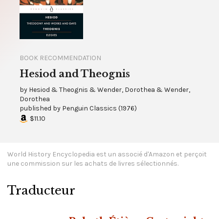
BOOK RECOMMENDATION
Hesiod and Theognis
by
Hesiod & Theognis & Wender, Dorothea & Wender,
Dorothea
published by
Penguin Classics
(
1976
)
$11.10
World History Encyclopedia est un associé d'Amazon et perçoit
une commission sur les achats de livres sélectionnés.
Traducteur