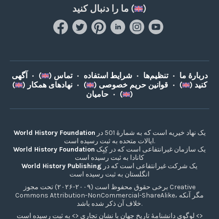
)
ما را دنبال کنید (
دربارۀ ما
•
تنظیم‌ها
•
شرایط استفاده
•
تماس (
)
•
آگهی
کنید (
)
•
قوانین حریم خصوصی (
)
•
نهادهای همکار (
)
)
حامیان (
•
یک نهاد خیریه است که به شمارۀ 501 در
World History Foundation
ایالات متحده به ثبت رسیده است.
یک سازمان غیرانتفاعی است که در کِبِک
World History Foundation
کانادا به ثبت رسیده است
یک شرکت غیرانتفاعی است که در
World History Publishing
انگلستان به ثبت رسیده است
برخی حقوق محفوظ است (۲۰۰۹-۲۰۲۶) تحت مجوز Creative
Commons Attribution-NonCommercial-ShareAlike، مگر آنکه
خلاف آن ذکر شده باشد.
لوگوی دانشنامۀ تاریخ جهان با نشان تجاری <> به ثبت رسیده است <>