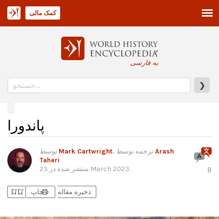
کمک مالی
به فارسی
❯
پاندورا
Arash
، ترجمه توسط
Mark Cartwright
توسط
Taheri
23 March 2023
منتشر شده در
8
bookmark_add
bookmark_added
print
ذخیره مقاله
چاپ