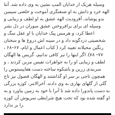
وسیله هریک از خدایان المپ نشین به وی داده شد. آتنا
الهه خرد و دانش به او صنعتگری آموخت و خلعتی سیمین
بدو پوشاند، آفرودیت الهه عشق به او لطف و زیبایی و
وسیله ای برای برافروختن عشق سوزان در دل بشر
اعطا کرد، و هرمس پیک خدایان با او عقل سگ و
شخصیتی دزدگونه داد و در سینه اش دروغ ها و سخنان
رنگین محیلانه تعبیه کرد ( کتاب اعمال و ایام، ۶۷-۶۸ ،
۷۷- ۷۸). اگر اینها را نیز کافی ندانیم، گریس ها الهگان
لطف و زیبایی او را به جواهرات نفیس مزین کردند ، و
سربندی زرین و باشکوه ساخته دست هفاییستوس را
همچون تاجی بر سر او گذاشتند و الهگان فصول نیز تاج
گلی از گلهای بهاری به وی دادند. آخرالامر، کوزه بزرگی
به دست پاندورا داده شد تا آنرا با خود به زمین بیاورد و به
او گفته شده بود که تحت هیچ شرایطی سرپوش آن کوزه
را بر ندارد.