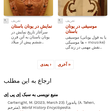
تعریف
تعریف
موسیقی در یونان
نمایش در یونان باستان
باستان
سرآغاز تاریخ نمایش در
یونان باستان به آتن قرن
موسیقی (یا به قول یونانی
ششم پیش از میلاد...
ها موسیکی = mousike)
نقش مهمی در زندگی...
آخری »
بعدی ›
ارجاع به این مطلب
منبع نویسی به سبک اِی پی اِی
Cartwright, M. (2023, March 23). پاندورا. (A. Taheri,
.
World History Encyclopedia
مترجم).