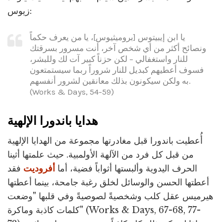
زيوس:
يا ابن إيبيتوس [بروميثيوس]، يا من يعرف حكماً
ونصائح أكثر من أي شخص آخر، أنت مسرور بسرقتك
للنار واستغفالي – لكن حزناً كبير آت لك وللبشر،
فسوف أعطيهم كبديل للنار شروراً ربما سيستمتعون
به ولكن سيكونون بذلك معانقين لشرور أنفسهم.
(Works & Days, 54-59)
هدايا باندورا الإلهية
أُعطيت باندورا قبل مغادرتها مجموعة من الهدايا الإلهية
من قبل كل فرد من الآلهة الأولمبية. حيث علمتها أثينا
الحرف اليدوية وألبستها أثواباً فضية، أما
أفروديت
فقد
أعطتها الحسن والوسائل لخلق رغبة جامحة، بينما أعطتها
هيرميس عقل كلب وشخصيةً لصوصيةً وفي قلبها "وضعت
كلمات كاذبة وماكرة" (Works & Days, 67-68, 77-