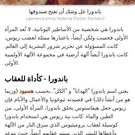
باندورا عل وشك أن تفتح صندوقها
Lawrence Alma-Tadema (Public Domain)
باندورا هي شخصية من الأساطير اليونانية، لا تُعد المرأة
الأولى فحسب ولكن أيضاً، باعتبارها ممثلة لغضب زيوس،
كانت المسؤولة عن تحرير شرور البشرية إلى العالم.
كانت باندورا أيضاً آلهة أرضية في مجموعة الآلهة الأولمبية
الأولى.
باندورا - كأداة للعقاب
يعني اسم باندورا "الهدايا" و "الكل". بحسب
هسيود
(وربما
هو من أنشأ ذلك) في قصيدته ثيوغونيا والأعمال والأيام فإن
زيوس جعل هيفاستوس يخلق باندورا، المرأة الأولى، من
الطين والماء. كانت نية زيوس هي استخدام باندورا
كوسيلة لعقاب بروميثيوس الذي سرق النار من الآلهة
وأعطاها للبشر الذين سيتم عقابهم أيضاً، حيث يتوعد