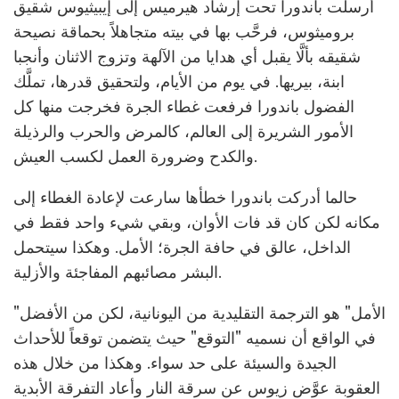
أُرسلت باندورا تحت إرشاد هيرميس إلى إيبيثيوس شقيق
بروميثوس، فرحَّب بها في بيته متجاهلاً بحماقة نصيحة
شقيقه بألَّا يقبل أي هدايا من الآلهة وتزوج الاثنان وأنجبا
ابنة، بيريها. في يوم من الأيام، ولتحقيق قدرها، تملَّك
الفضول باندورا فرفعت غطاء الجرة فخرجت منها كل
الأمور الشريرة إلى العالم، كالمرض والحرب والرذيلة
والكدح وضرورة العمل لكسب العيش.
حالما أدركت باندورا خطأها سارعت لإعادة الغطاء إلى
مكانه لكن كان قد فات الأوان، وبقي شيء واحد فقط في
الداخل، عالق في حافة الجرة؛ الأمل. وهكذا سيتحمل
البشر مصائبهم المفاجئة والأزلية.
"الأمل" هو الترجمة التقليدية من اليونانية، لكن من الأفضل
في الواقع أن نسميه "التوقع" حيث يتضمن توقعاً للأحداث
الجيدة والسيئة على حد سواء. وهكذا من خلال هذه
العقوبة عوَّض زيوس عن سرقة النار وأعاد التفرقة الأبدية