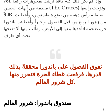
78). وإذا لم يكن ذلك كله كافياً تزينت بمجوهرات رائعة
مقدمة من آلهات الحسن (The Graces) وتوّجت رأسها
بعصابة رأس ذهبية من صنع هيفاستوس، وأُعطيت أكاليلاً
من زهور الربيع من قبل الفصول. وأخيراً وأُعطيتب باندورا
جرة ضخمة لتأخذها معها إلى الأرض، وطُلب منها ألا تفتحها
تحت أي ظرف.
تفوق الفضول على باندورا محققةً بذلك
قدرها، فرفعت غطاء الجرة فتحرر منها
كل شرور العالم.
صندوق باندورا: شرور العالم