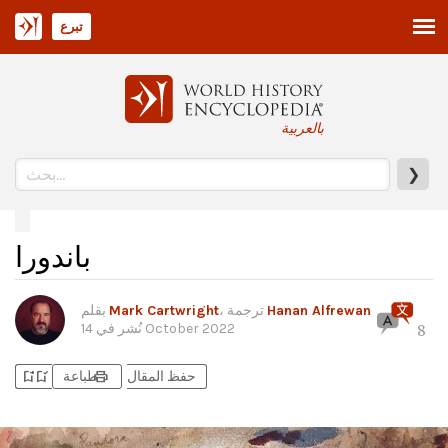
تبرع
بالعربية
❯
باندورا
Hanan Alfrewan
، ترجمة
Mark Cartwright
بقلم
14 October 2022
نُشر في
8
bookmark_add
bookmark_added
print
حفظ المقال
طباعة