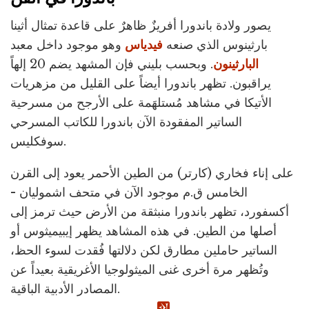
يصور ولادة باندورا أفريزٌ ظاهرٌ على قاعدة تمثال أثينا
بارثينوس الذي صنعه
فيدياس
وهو موجود داخل معبد
البارثينون
. وبحسب بليني فإن المشهد يضم 20 إلهاً
يراقبون. تظهر باندورا أيضاً على القليل من مزهريات
الأتيكا في مشاهد مُستلهَمة على الأرجح من مسرحية
الساتير المفقودة الآن باندورا للكاتب المسرحي
سوفكليس.
على إناء فخاري (كارتر) من الطين الأحمر يعود إلى القرن
الخامس ق.م موجود الآن في متحف اشموليان -
أكسفورد، تظهر باندورا منبثقة من الأرض حيث ترمز إلى
أصلها من الطين. في هذه المشاهد يظهر إيبيميثوس أو
الساتير حاملين مطارق لكن دلالتها فُقدت لسوء الحظ،
وتُظهر مرة أخرى غنى الميثولوجيا الأغريقية بعيداً عن
المصادر الأدبية الباقية.