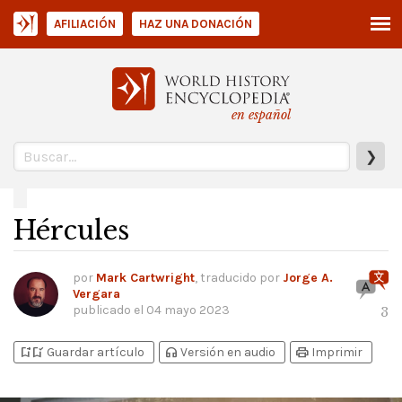
AFILIACIÓN
HAZ UNA DONACIÓN
en español
❯
Hércules
por
Mark Cartwright
, traducido por
Jorge A.
Vergara
publicado el
04 mayo 2023
3
bookmark_add
bookmark_added
headphones
print
Guardar artículo
Versión en audio
Imprimir