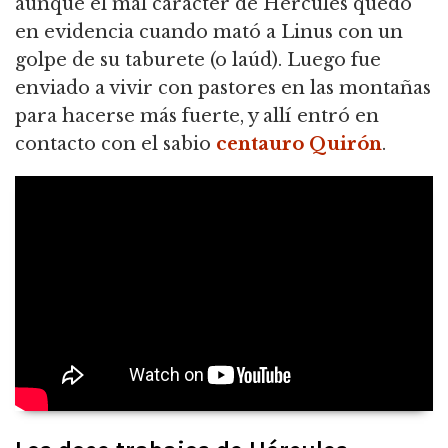
aunque el mal carácter de Hércules quedó
en evidencia cuando mató a Linus con un
golpe de su taburete (o laúd). Luego fue
enviado a vivir con pastores en las montañas
para hacerse más fuerte, y allí entró en
contacto con el sabio
centauro
Quirón
.