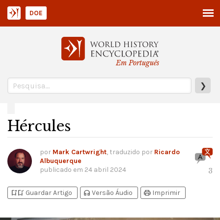
DOE
Em Português
❯
Hércules
por
Mark Cartwright
, traduzido por
Ricardo
Albuquerque
publicado em
24 abril 2024
3
bookmark_add
bookmark_added
headphones
print
Guardar Artigo
Versão Áudio
Imprimir