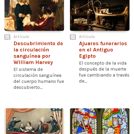
Artículo
Artículo
Descubrimiento de
Ajuares funerarios
la circulación
en el Antiguo
sanguínea por
Egipto
William Harvey
El concepto de la vida
después de la muerte
El sistema de
fue cambiando a través
circulación sanguínea
de...
del cuerpo humano fue
descubierto...