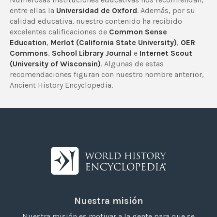
entre ellas la
Universidad de Oxford
. Además, por su
calidad educativa, nuestro contenido ha recibido
excelentes calificaciones de
Common Sense
Education
,
Merlot (California State University)
,
OER
Commons
,
School Library Journal
e
Internet Scout
(University of Wisconsin)
. Algunas de estas
recomendaciones figuran con nuestro nombre anterior,
Ancient History Encyclopedia.
Nuestra misión
Nuestra misión es motivar a la gente para que se