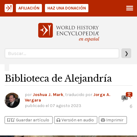
AFILIACIÓN
HAZ UNA DONACIÓN
en español
❯
Biblioteca de Alejandría
por
Joshua J. Mark
, traducido por
Jorge A.
Vergara
publicado el
07 agosto 2023
6
bookmark_add
bookmark_added
headphones
print
Guardar artículo
Versión en audio
Imprimir