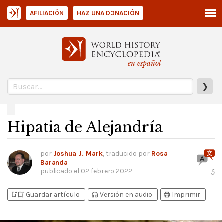
AFILIACIÓN
HAZ UNA DONACIÓN
en español
❯
Hipatia de Alejandría
por
Joshua J. Mark
, traducido por
Rosa
Baranda
publicado el
02 febrero 2022
5
bookmark_add
bookmark_added
headphones
print
Guardar artículo
Versión en audio
Imprimir