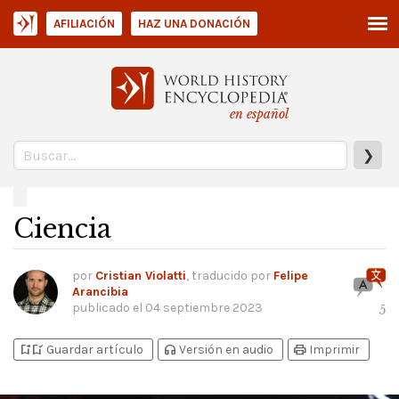
AFILIACIÓN
HAZ UNA DONACIÓN
en español
❯
Ciencia
por
Cristian Violatti
, traducido por
Felipe
Arancibia
publicado el
04 septiembre 2023
5
bookmark_add
bookmark_added
headphones
print
Guardar artículo
Versión en audio
Imprimir