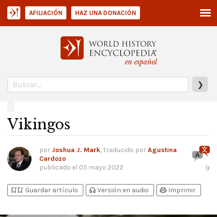
AFILIACIÓN
HAZ UNA DONACIÓN
en español
❯
Vikingos
por
Joshua J. Mark
, traducido por
Agustina
Cardozo
publicado el
05 mayo 2022
9
bookmark_add
bookmark_added
headphones
print
Guardar artículo
Versión en audio
Imprimir