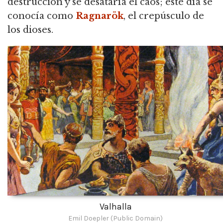
destrucción y se desataría el caos; este día se
conocía como
Ragnarök
, el crepúsculo de
los dioses.
Valhalla
Emil Doepler (Public Domain)