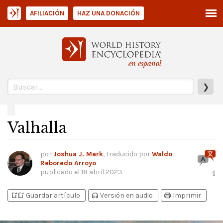
AFILIACIÓN
HAZ UNA DONACIÓN
en español
❯
Valhalla
por
Joshua J. Mark
, traducido por
Waldo
Reboredo Arroyo
publicado el
18 abril 2023
4
bookmark_add
bookmark_added
headphones
print
Guardar artículo
Versión en audio
Imprimir