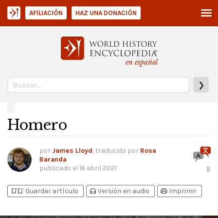
AFILIACIÓN
HAZ UNA DONACIÓN
en español
❯
Homero
por
James Lloyd
, traducido por
Rosa
Baranda
publicado el
16 abril 2021
8
bookmark_add
bookmark_added
headphones
print
Guardar artículo
Versión en audio
Imprimir