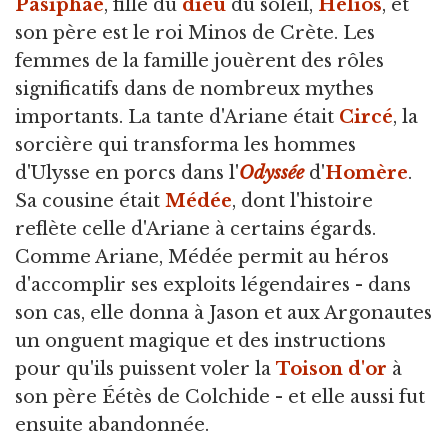
Pasiphaé
, fille du
dieu
du soleil,
Hélios
, et
son père est le roi Minos de Crète. Les
femmes de la famille jouèrent des rôles
significatifs dans de nombreux mythes
importants. La tante d'Ariane était
Circé
, la
sorcière qui transforma les hommes
d'Ulysse en porcs dans l'
Odyssée
d'
Homère
.
Sa cousine était
Médée
, dont l'histoire
reflète celle d'Ariane à certains égards.
Comme Ariane, Médée permit au héros
d'accomplir ses exploits légendaires - dans
son cas, elle donna à Jason et aux Argonautes
un onguent magique et des instructions
pour qu'ils puissent voler la
Toison d'or
à
son père Éétès de Colchide - et elle aussi fut
ensuite abandonnée.