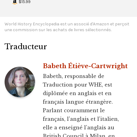
$15.99
World History Encyclopedia est un associé d'Amazon et perçoit
une commission sur les achats de livres sélectionnés.
Traducteur
Babeth Étiève-Cartwright
Babeth, responsable de
Traduction pour WHE, est
diplômée en anglais et en
français langue étrangère.
Parlant couramment le
français, l'anglais et l'italien,
elle a enseigné l'anglais au
British Council à Milan, en