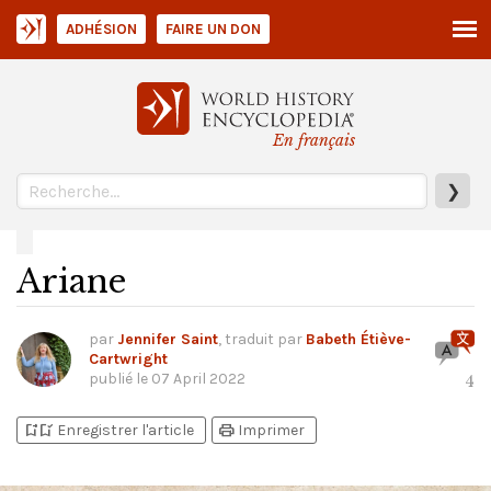
ADHÉSION
FAIRE UN DON
En français
❯
Ariane
par
Jennifer Saint
, traduit par
Babeth Étiève-
Cartwright
publié le
07 April 2022
4
bookmark_add
bookmark_added
print
Enregistrer l'article
Imprimer