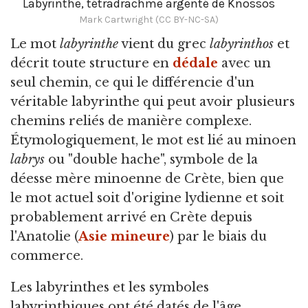
Labyrinthe, tétradrachme argenté de Knossos
Mark Cartwright (CC BY-NC-SA)
Le mot
labyrinthe
vient du grec
labyrinthos
et
décrit toute structure en
dédale
avec un
seul chemin, ce qui le différencie d'un
véritable labyrinthe qui peut avoir plusieurs
chemins reliés de manière complexe.
Étymologiquement, le mot est lié au minoen
labrys
ou "double hache", symbole de la
déesse mère minoenne de Crète, bien que
le mot actuel soit d'origine lydienne et soit
probablement arrivé en Crète depuis
l'Anatolie (
Asie mineure
) par le biais du
commerce.
Les labyrinthes et les symboles
labyrinthiques ont été datés de l'âge