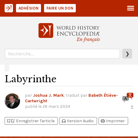
ADHÉSION
FAIRE UN DON
En français
❯
Labyrinthe
par
Joshua J. Mark
, traduit par
Babeth Étiève-
Cartwright
publié le
26 mars 2024
2
bookmark_add
bookmark_added
headphones
print
Enregistrer l'article
Version Audio
Imprimer