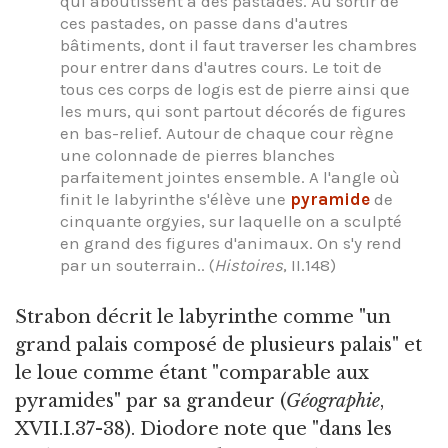
qui aboutissent à des pastades. Au sortir de
ces pastades, on passe dans d'autres
bâtiments, dont il faut traverser les chambres
pour entrer dans d'autres cours. Le toit de
tous ces corps de logis est de pierre ainsi que
les murs, qui sont partout décorés de figures
en bas-relief. Autour de chaque cour règne
une colonnade de pierres blanches
parfaitement jointes ensemble. A l'angle où
finit le labyrinthe s'élève une
pyramide
de
cinquante orgyies, sur laquelle on a sculpté
en grand des figures d'animaux. On s'y rend
par un souterrain.. (
Histoires
, II.148)
Strabon décrit le labyrinthe comme "un
grand palais composé de plusieurs palais" et
le loue comme étant "comparable aux
pyramides" par sa grandeur (
Géographie
,
XVII.I.37-38). Diodore note que "dans les