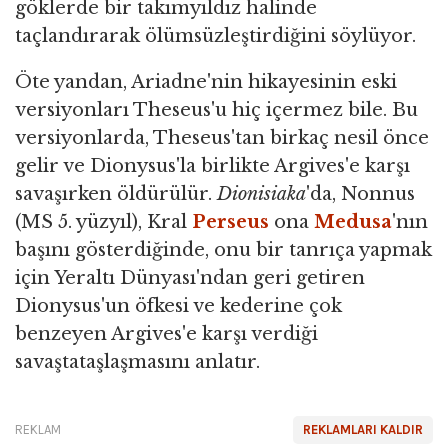
göklerde bir takımyıldız halinde
taçlandırarak ölümsüzleştirdiğini söylüyor.
Öte yandan, Ariadne'nin hikayesinin eski
versiyonları Theseus'u hiç içermez bile. Bu
versiyonlarda, Theseus'tan birkaç nesil önce
gelir ve Dionysus'la birlikte Argives'e karşı
savaşırken öldürülür.
Dionisiaka
'da, Nonnus
(MS 5. yüzyıl), Kral
Perseus
ona
Medusa
'nın
başını gösterdiğinde, onu bir tanrıça yapmak
için Yeraltı Dünyası'ndan geri getiren
Dionysus'un öfkesi ve kederine çok
benzeyen Argives'e karşı verdiği
savaştataşlaşmasını anlatır.
REKLAM
REKLAMLARI KALDIR