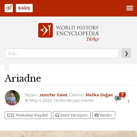
BAĞIŞ
Türkçe
❯
Ariadne
Yazan
:
Jennifer Saint
, Çeviren:
Melike Doğan
16 Mayıs 2022
tarihinde yayınlandı
4
bookmark_add
bookmark_added
headphones
print
Makaleyi Kaydet
Sesli Versiyon
Yazdır