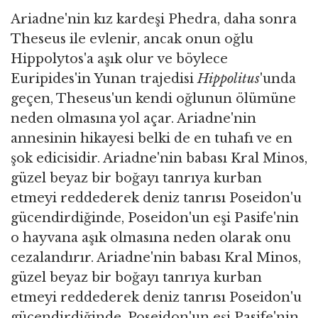
Ariadne'nin kız kardeşi Phedra, daha sonra
Theseus ile evlenir, ancak onun oğlu
Hippolytos'a aşık olur ve böylece
Euripides'in Yunan trajedisi
Hippolitus
'unda
geçen, Theseus'un kendi oğlunun ölümüne
neden olmasına yol açar. Ariadne'nin
annesinin hikayesi belki de en tuhafı ve en
şok edicisidir. Ariadne'nin babası Kral Minos,
güzel beyaz bir boğayı tanrıya kurban
etmeyi reddederek deniz tanrısı Poseidon'u
gücendirdiğinde, Poseidon'un eşi Pasife'nin
o hayvana aşık olmasına neden olarak onu
cezalandırır. Ariadne'nin babası Kral Minos,
güzel beyaz bir boğayı tanrıya kurban
etmeyi reddederek deniz tanrısı Poseidon'u
gücendirdiğinde, Poseidon'un eşi Pasife'nin