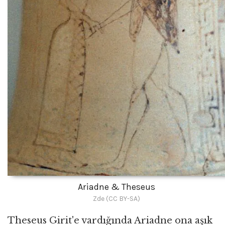
Ariadne & Theseus
Zde (CC BY-SA)
Theseus Girit'e vardığında Ariadne ona aşık