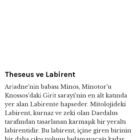
Theseus ve Labirent
Ari̇adne'ni̇n babası Minos, Minotor'u
Knossos'daki̇ Gi̇ri̇t sarayi'nin en alt katında
yer alan Labi̇rente hapseder. Mitolojideki
Labirent, kurnaz ve zeki olan Daedalus
tarafından tasarlanan karmaşık bir yeraltı
labirentidir. Bu labirent, içine giren birinin
bir daha çıkış yolunu bulamayacağı kadar