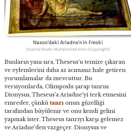
Naxos'daki Ariadne'nin Freski
Osama Shukir Muhammed Amin (Copyright)
Bunların yanı sıra, Theseus'u temize çıkaran
ve eylemlerini daha az acımasız hale getiren
yorumlamalar da mevcuttur. Bu
versiyonlarda, Olimposlu şarap tanrısı
Dionysus, Theseus'a Ariadne'yi terk etmesini
emreder, çünkü
tanrı
onun güzelliği
tarafından büyülenir ve onu kendi gelini
yapmak ister. Theseus tanrıyı karşı gelemez
ve Ariadne'den vazgeçer. Dionysus ve