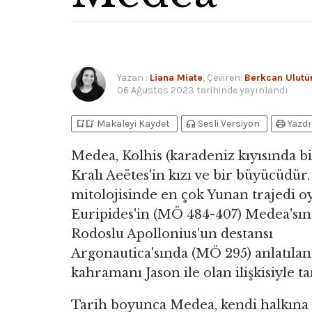
Yazan
:
Liana Miate
, Çeviren:
Berkcan Ulutü
06 Ağustos 2023
tarihinde yayınlandı
bookmark_add
bookmark_added
headphones
print
Makaleyi Kaydet
Sesli Versiyon
Yazdı
Medea, Kolhis (karadeniz kıyısında bi
Kralı Aeëtes'in kızı ve bir büyücüdür
mitolojisinde en çok Yunan trajedi o
Euripides'in (MÖ 484-407) Medea'sın
Rodoslu Apollonius'un destansı
Argonautica'sında (MÖ 295) anlatıla
kahramanı Jason ile olan ilişkisiyle ta
Tarih boyunca Medea, kendi halkına