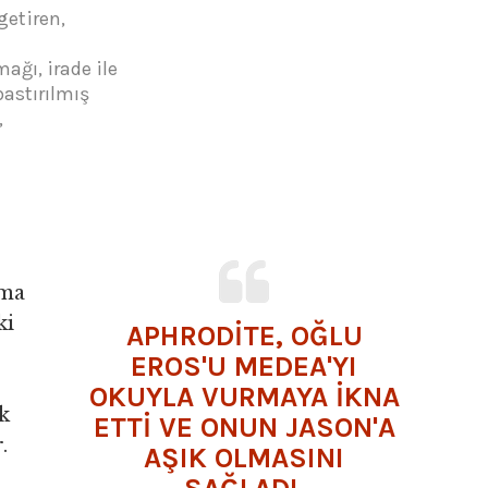
getiren,
ağı, irade ile
astırılmış
,
lma
ki
APHRODİTE, OĞLU
EROS
'U MEDEA'YI
OKUYLA VURMAYA İKNA
k
ETTİ VE ONUN JASON'A
.
AŞIK OLMASINI