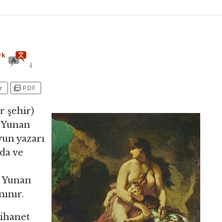
rk
4
picture_as_pdf
r
PDF
r şehir)
. Yunan
yun yazarı
da ve
n Yunan
nınır.
 ihanet