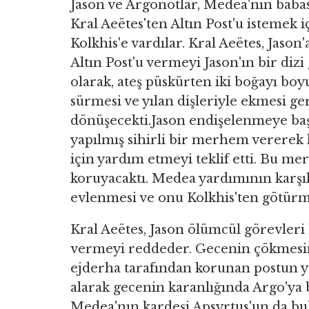
Jason ve Argonotlar, Medea'nın baba
Kral Aeëtes'ten Altın Post'u istemek i
Kolkhis'e vardılar. Kral Aeëtes, Jason'
Altın Post'u vermeyi Jason'ın bir dizi
olarak, ateş püskürten iki boğayı boy
sürmesi ve yılan dişleriyle ekmesi ge
dönüşecekti.Jason endişelenmeye ba
yapılmış sihirli bir merhem vererek 
için yardım etmeyi teklif etti. Bu m
koruyacaktı. Medea yardımının karşılı
evlenmesi ve onu Kolkhis'ten götürm
Kral Aeëtes, Jason ölümcül görevleri
vermeyi reddeder. Gecenin çökmesini
ejderha tarafından korunan postun y
alarak gecenin karanlığında Argo'ya b
Medea'nın kardeşi Apsyrtus'un da bu