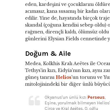
eden, kardeşini ve çocuklarını öldür
acımasız, kana susamış bir kadın olar
edilir. Yine de, hayatında birçok traje
skandal (çoğuna kendisi sebep oldu) 
rağmen, dirençli kaldı, ölümsüz oldu
günlerini Elysian Fields cennetinde y
Doğum & Aile
Medea, Kolkhis Kralı Aeëtes ile Ocea
Tethys'in kızı, Eidyia'nın kızı, aynı 
güneş tanrısı
Helios
'un torunu ve Y
mitolojisindeki bir diğer ünlü büyücü
Okyanus'un ünlü kızı
Perseus
,
Eşine, yorulmak bilmeyen Helios'
Circe ve Kral Aeëtes. O, oğlu