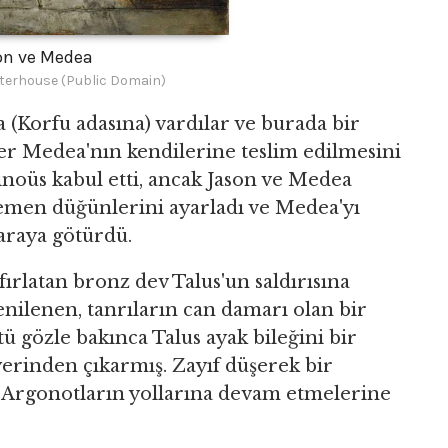
on ve Medea
terhouse (Public Domain)
a (Korfu adasına) vardılar ve burada bir
iler Medea'nın kendilerine teslim edilmesini
lcinoüs kabul etti, ancak Jason ve Medea
hemen düğünlerini ayarladı ve Medea'yı
ğaraya götürdü.
fırlatan bronz dev Talus'un saldırısına
enilenen, tanrıların can damarı olan bir
ü gözle bakınca Talus ayak bileğini bir
yerinden çıkarmış. Zayıf düşerek bir
 Argonotların yollarına devam etmelerine