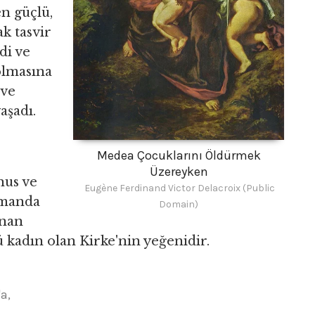
en güçlü,
ak tasvir
di ve
olmasına
 ve
aşadı.
Medea Çocuklarını Öldürmek
Üzereyken
nus ve
Eugène Ferdinand Victor Delacroix (Public
zamanda
Domain)
unan
 kadın olan Kirke'nin yeğenidir.
a,