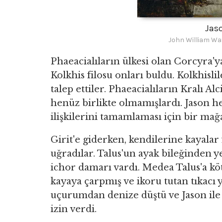
Jas
John William Wa
Phaeacialıların ülkesi olan Corcyra'y
Kolkhis filosu onları buldu. Kolkhisl
talep ettiler. Phaeacialıların Kralı A
henüz birlikte olmamışlardı. Jason 
ilişkilerini tamamlaması için bir ma
Girit'e giderken, kendilerine kayalar 
uğradılar. Talus'un ayak bileğinden y
ichor damarı vardı. Medea Talus'a köt
kayaya çarpmış ve ikoru tutan tıkacı 
uçurumdan denize düştü ve Jason ile
izin verdi.