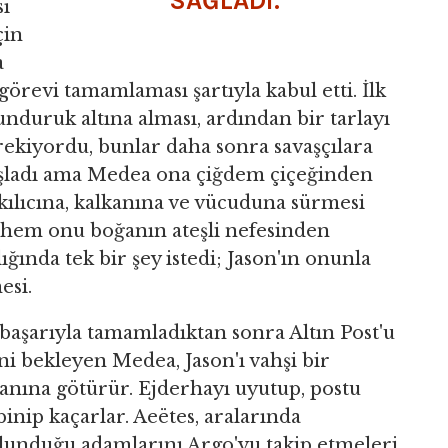
SAĞLADI.
sı
çin
a
 görevi tamamlaması şartıyla kabul etti. İlk
unduruk altına alması, ardından bir tarlayı
rekiyordu, bunlar daha sonra savaşçılara
şladı ama Medea ona çiğdem çiçeğinden
kılıcına, kalkanına ve vücuduna sürmesi
erhem onu boğanın ateşli nefesinden
ğında tek bir şey istedi; Jason'ın onunla
esi.
 başarıyla tamamladıktan sonra Altın Post'u
 bekleyen Medea, Jason'ı vahşi bir
anına götürür. Ejderhayı uyutup, postu
inip kaçarlar. Aeëtes, aralarında
lunduğu adamlarını Argo'yu takip etmeleri