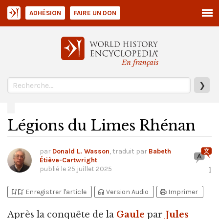
ADHÉSION
FAIRE UN DON
En français
❯
Légions du Limes Rhénan
par
Donald L. Wasson
, traduit par
Babeth
Étiève-Cartwright
publié le
25 juillet 2025
1
bookmark_add
bookmark_added
headphones
print
Enregistrer l'article
Version Audio
Imprimer
Après la conquête de la
Gaule
par
Jules