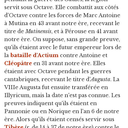
servit sous Octave. Elle combattit aux côtés
d'Octave contre les forces de Marc Antoine
à Mutina en 43 avant notre ère, recevant le
titre de
Mutinensis
, et à Pérouse en 41 avant
notre ère. On suppose, sans grande preuve,
qu'ils étaient avec le futur empereur lors de
la
bataille d'Actium
contre Antoine et
Cléopâtre
en 31 avant notre ère. Elles
étaient avec Octave pendant les guerres
cantabriques, recevant le titre d'
Augusta
. La
VIIIe Augusta fut ensuite transférée en
Illyricum, mais la date n'est pas connue. Les
preuves indiquent qu'ils étaient en
Pannonie ou en Norique en l'an 6 de notre
ère. Alors qu'ils étaient censés servir sous
Tibère
(r. de 14 à 37 de notre ère) contre le