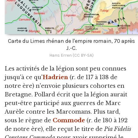
Carte du Limes rhénan de l'empire romain, 70 après
J.-C.
Hans Erren (CC BY-SA)
Les activités de la légion sont peu connues
jusqu'à ce qu'
Hadrien
(r. de 117 à 138 de
notre ère) n'envoie plusieurs cohortes en
Bretagne. Pollard écrit que la légion aurait
peut-être participé aux guerres de Marc
Aurèle contre les Marcomans. Plus tard,
sous le règne de
Commode
(r. de 180 à 192
de notre ère), elle reçut le titre de
Pia Fidelis
Constans Commoda
pour avoir supprimé le