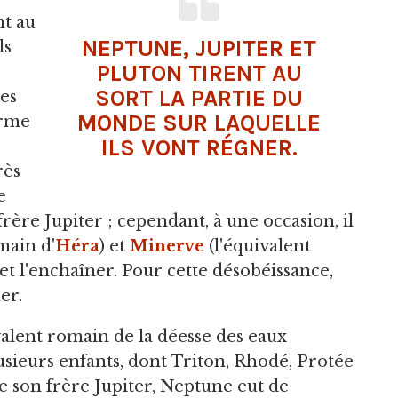
nt au
NEPTUNE, JUPITER ET
ls
PLUTON
TIRENT AU
SORT LA PARTIE DU
les
MONDE SUR LAQUELLE
irme
ILS VONT RÉGNER.
rès
e
frère Jupiter ; cependant, à une occasion, il
main d'
Héra
) et
Minerve
(l'équivalent
et l'enchaîner. Pour cette désobéissance,
er.
valent romain de la déesse des eaux
lusieurs enfants, dont Triton, Rhodé, Protée
son frère Jupiter, Neptune eut de