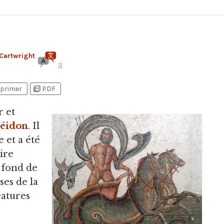
Cartwright
3
picture_as_pdf
primer
PDF
 et
éidon
.
Il
e et a été
ire
u fond de
ses de la
éatures