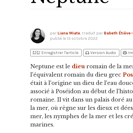
par
Liana Miate
, traduit par
Babeth Étiève-
publié le
13 octobre 2022
bookmark_add
bookmark_added
headphones
print
Enregistrer l'article
Version Audio
Im
Neptune est le
dieu
romain de la mer
l'équivalent romain du dieu grec
Pos
était à l'origine un dieu de l'eau douc
associé à Poséidon au début de l'histo
romaine. Il vit dans un palais doré a
la mer, où règne sur les dieux et dées
mer, les nymphes de la mer et les cr
marines.