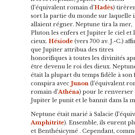
(l'équivalent romain d'
Hadès
) tirère
sort la partie du monde sur laquelle i
allaient régner. Neptune tira la mer,
Pluton les enfers et Jupiter le ciel et 
cieux.
Hésiode
(vers 700 av. J.-C.) aff
que Jupiter attribua des titres
honorifiques à toutes les divinités ap
être devenu le roi des dieux. Neptun
était la plupart du temps fidèle à son 
conspira avec
Junon
(l'équivalent ro
romain d'
Athéna
) pour le renverser 
Jupiter le punit et le bannit dans la m
Neptune était marié à Salacie (l'équi
Amphitrite
). Ensemble, ils eurent p
et Benthésicymé . Cependant, comme 