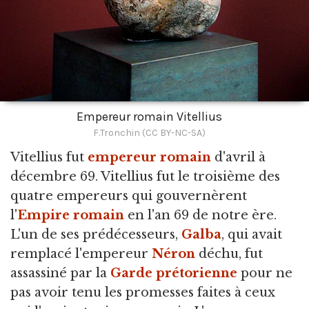
Empereur romain Vitellius
F.Tronchin (CC BY-NC-SA)
Vitellius fut
empereur romain
d'avril à
décembre 69.
Vitellius fut le troisième des
quatre empereurs qui gouvernèrent
l'
Empire romain
en l'an 69 de notre ère.
L'un de ses prédécesseurs,
Galba
, qui avait
remplacé l'empereur
Néron
déchu, fut
assassiné par la
Garde prétorienne
pour ne
pas avoir tenu les promesses faites à ceux