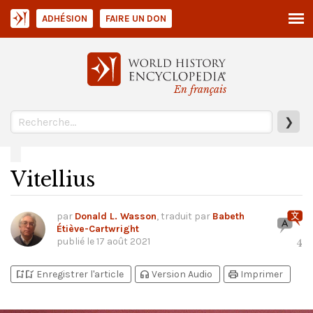
ADHÉSION
FAIRE UN DON
En français
❯
Vitellius
par
Donald L. Wasson
, traduit par
Babeth
Étiève-Cartwright
publié le
17 août 2021
4
bookmark_add
bookmark_added
headphones
print
Enregistrer l'article
Version Audio
Imprimer