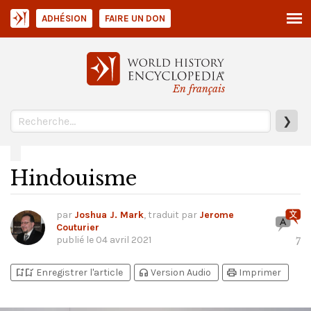
ADHÉSION
FAIRE UN DON
En français
❯
Hindouisme
par
Joshua J. Mark
, traduit par
Jerome
Couturier
publié le
04 avril 2021
7
bookmark_add
bookmark_added
headphones
print
Enregistrer l'article
Version Audio
Imprimer