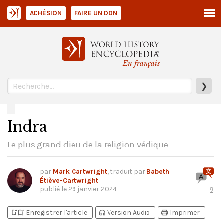
ADHÉSION
FAIRE UN DON
En français
❯
Indra
Le plus grand dieu de la religion védique
par
Mark Cartwright
, traduit par
Babeth
Étiève-Cartwright
publié le
29 janvier 2024
2
bookmark_add
bookmark_added
headphones
print
Enregistrer l'article
Version Audio
Imprimer