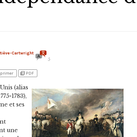
tiève-Cartwright
5
picture_as_pdf
primer
PDF
-Unis
(alias
775-1783),
ne et ses
nt
ent une