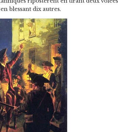
tanniques ripostèrent en tirant deux volées
en blessant dix autres.