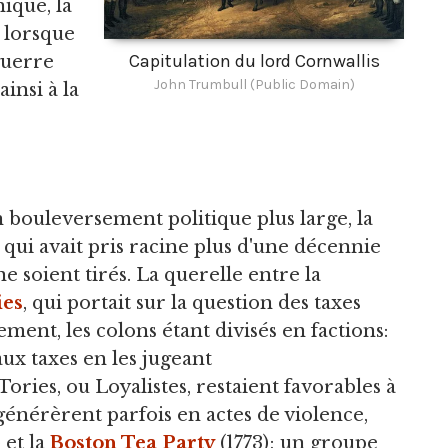
ique, la
 lorsque
Capitulation du lord Cornwallis
guerre
John Trumbull (Public Domain)
insi à la
n bouleversement politique plus large, la
, qui avait pris racine plus d'une décennie
e soient tirés. La querelle entre la
ies
, qui portait sur la question des taxes
ment, les colons étant divisés en factions:
aux taxes en les jugeant
Tories, ou Loyalistes, restaient favorables à
énérèrent parfois en actes de violence,
 et la
Boston Tea Party
(1773); un groupe