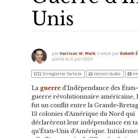
Unis
par
Harrison W. Mark
, traduit par
Babeth É
publié le
13 juin 2024
bookmark_add
bookmark_added
headphones
print
Enregistrer l'article
Version Audio
Im
La
guerre
d'Indépendance des États
guerre révolutionnaire américaine, 1
fut un conflit entre la Grande-Bretag
13 colonies d'Amérique du Nord qui
déclarèrent leur indépendance en ta
qu'États-Unis d'Amérique. Initialem