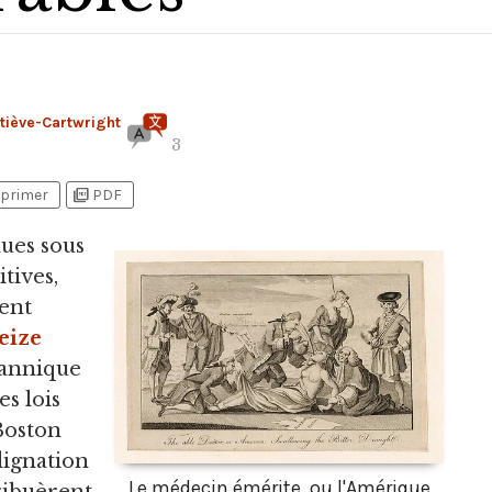
tiève-Cartwright
3
picture_as_pdf
primer
PDF
ues sous
tives,
ment
eize
tannique
es lois
 Boston
ndignation
Le médecin émérite, ou l'Amérique