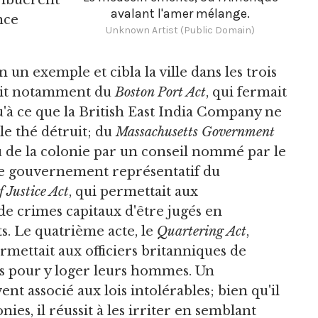
ribuèrent
avalant l'amer mélange.
nce
Unknown Artist (Public Domain)
un exemple et cibla la ville dans les trois
ssait notamment du
Boston Port Act
, qui fermait
'à ce que la British East India Company ne
e thé détruit; du
Massachusetts Government
élu de la colonie par un conseil nommé par le
 le gouvernement représentatif du
 Justice Act
, qui permettait aux
de crimes capitaux d'être jugés en
s. Le quatrième acte, le
Quartering Act
,
permettait aux officiers britanniques de
sés pour y loger leurs hommes. Un
vent associé aux lois intolérables; bien qu'il
nies, il réussit à les irriter en semblant