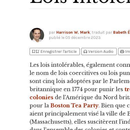
par
Harrison W. Mark
, traduit par
Babeth É
publié le
05 décembre 2023
bookmark_add
bookmark_added
headphones
print
Enregistrer l'article
Version Audio
Im
Les lois intolérables,
également conn
le nom de lois coercitives ou lois puni
sont cinq lois adoptées par le Parle
britannique en 1774 pour punir les
tr
colonies
de l'Amérique du Nord bri
pour la
Boston Tea Party
. Bien que c
aient principalement visé la ville de
(Massachusetts), elles suscitèrent l'i