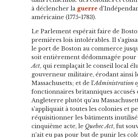
dans l'ensemble des colonies et cont
à déclencher la
guerre
d'Indépenda
américaine (1775-1783).
Le Parlement espérait faire de Boston 
premières lois intolérables. Il s'agi
le port de Boston au commerce jusqu
soit entièrement dédommagée pour l
Act
, qui remplaçait le conseil local 
gouverneur militaire, érodant ainsi
Massachusetts; et de l'
Administration of
fonctionnaires britanniques accusés 
Angleterre plutôt qu'au Massachusett
s'appliquait à toutes les colonies et 
réquisitionner les bâtiments inutili
cinquième acte, le
Quebec Act
, fut sou
n'ait eu pas pour but de punir les colo