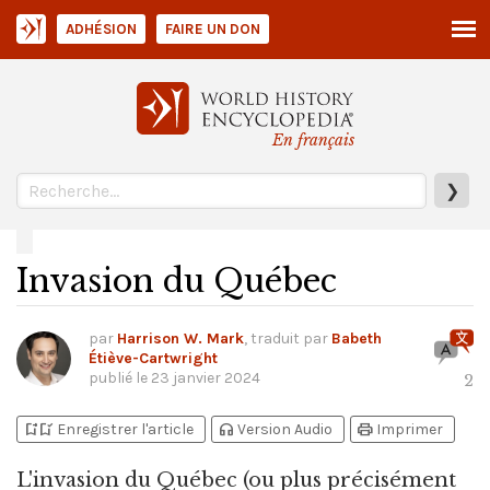
ADHÉSION
FAIRE UN DON
En français
❯
Invasion du Québec
par
Harrison W. Mark
, traduit par
Babeth
Étiève-Cartwright
publié le
23 janvier 2024
2
bookmark_add
bookmark_added
headphones
print
Enregistrer l'article
Version Audio
Imprimer
L'invasion du Québec
(ou plus précisément