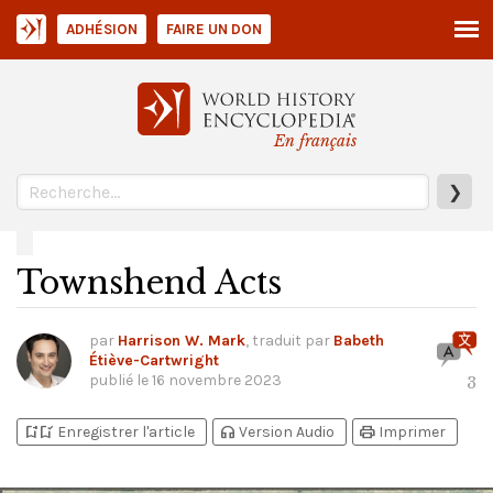
ADHÉSION
FAIRE UN DON
En français
❯
Townshend Acts
par
Harrison W. Mark
, traduit par
Babeth
Étiève-Cartwright
publié le
16 novembre 2023
3
bookmark_add
bookmark_added
headphones
print
Enregistrer l'article
Version Audio
Imprimer