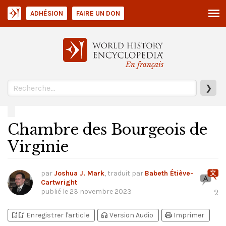
ADHÉSION
FAIRE UN DON
En français
❯
Chambre des Bourgeois de
Virginie
par
Joshua J. Mark
, traduit par
Babeth Étiève-
Cartwright
publié le
23 novembre 2023
2
bookmark_add
bookmark_added
headphones
print
Enregistrer l'article
Version Audio
Imprimer