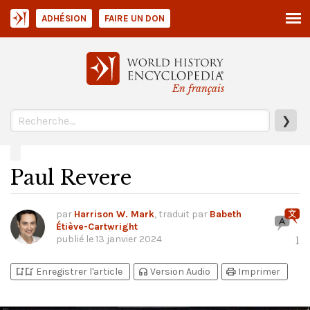
ADHÉSION
FAIRE UN DON
En français
❯
Paul Revere
par
Harrison W. Mark
, traduit par
Babeth
Étiève-Cartwright
publié le
13 janvier 2024
1
bookmark_add
bookmark_added
headphones
print
Enregistrer l'article
Version Audio
Imprimer