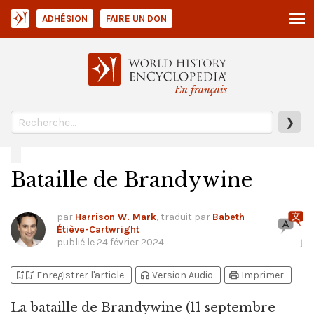
ADHÉSION
FAIRE UN DON
En français
❯
Bataille de Brandywine
par
Harrison W. Mark
, traduit par
Babeth
Étiève-Cartwright
publié le
24 février 2024
1
bookmark_add
bookmark_added
headphones
print
Enregistrer l'article
Version Audio
Imprimer
La bataille de Brandywine
(11 septembre