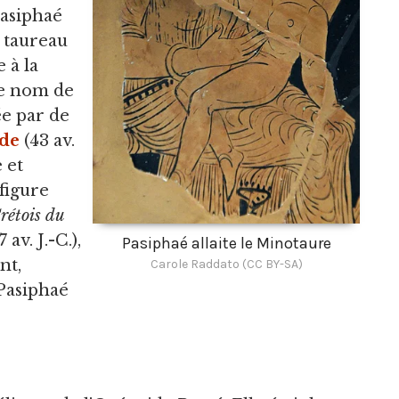
Pasiphaé
u taureau
 à la
le nom de
ée par de
de
(43 av.
e et
 figure
rétois du
 av. J.-C.),
Pasiphaé allaite le Minotaure
nt,
Carole Raddato (CC BY-SA)
Pasiphaé