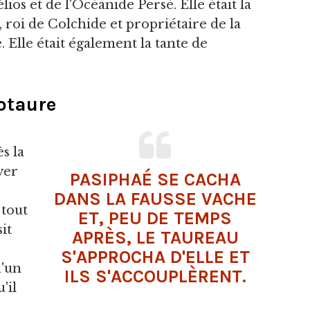
élios et de l'Océanide Persé. Elle était la
 roi de Colchide et propriétaire de la
. Elle était également la tante de
otaure
s la
ver
PASIPHAÉ SE CACHA
DANS LA FAUSSE VACHE
 tout
ET, PEU DE TEMPS
it
APRÈS, LE TAUREAU
S'APPROCHA D'ELLE ET
u'un
ILS S'ACCOUPLÈRENT.
'il