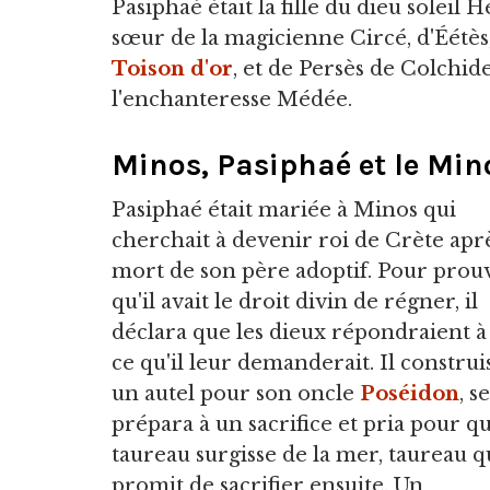
Pasiphaé était la fille du dieu soleil H
sœur de la magicienne Circé, d'Éétès,
Toison d'or
, et de Persès de Colchide
l'enchanteresse Médée.
Minos, Pasiphaé et le Min
Pasiphaé était mariée à Minos qui
cherchait à devenir roi de Crète aprè
mort de son père adoptif. Pour prou
qu'il avait le droit divin de régner, il
déclara que les dieux répondraient à
ce qu'il leur demanderait. Il construis
un autel pour son oncle
Poséidon
, se
prépara à un sacrifice et pria pour q
taureau surgisse de la mer, taureau qu
promit de sacrifier ensuite. Un