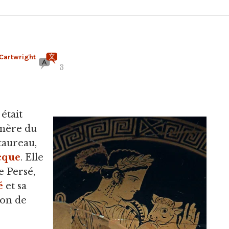
Cartwright
3
 était
 mère du
taureau,
cque
. Elle
e Persé,
é
et sa
don de