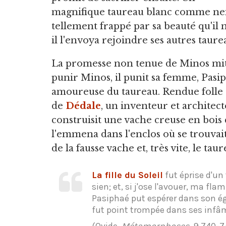
magnifique taureau blanc comme nei
tellement frappé par sa beauté qu'il n
il l'envoya rejoindre ses autres taurea
La promesse non tenue de Minos mit 
punir Minos, il punit sa femme, Pasip
amoureuse du taureau. Rendue folle d
de
Dédale
, un inventeur et architecte
construisit une vache creuse en bois 
l'emmena dans l'enclos où se trouvait
de la fausse vache et, très vite, le tau
La fille du Soleil
fut éprise d'un 
sien; et, si j'ose l'avouer, ma fl
Pasiphaé put espérer dans son éga
fut point trompée dans ses inf
(Ovide,
Métamorphoses
, 9.740-7