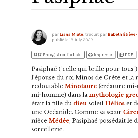
par
Liana Miate
, traduit par
Babeth Étiève-
publié le
18 July 2023
bookmark_add
bookmark_added
print
picture_as_pdf
Enregistrer l'article
Imprimer
PDF
Pasiphaé
("celle qui brille pour tous")
l'épouse du roi Minos de Crète et la
redoutable
Minotaure
(créature mi-
mi-homme) dans la
mythologie gre
était la fille du
dieu
soleil
Hélios
et d
une Océanide. Comme sa sœur
Circ
nièce
Médée
, Pasiphaé possédait le 
sorcellerie.