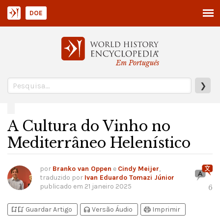
DOE
Em Português
❯
A Cultura do Vinho no
Mediterrâneo Helenístico
por
Branko van Oppen
e
Cindy Meijer
,
traduzido por
Ivan Eduardo Tomazi Júnior
publicado em
21 janeiro 2025
6
bookmark_add
bookmark_added
headphones
print
Guardar Artigo
Versão Áudio
Imprimir