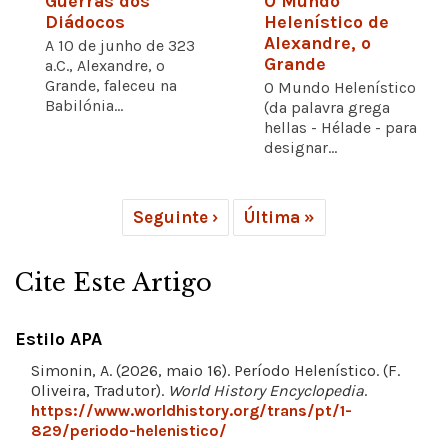
Guerras dos
O Mundo
Diádocos
Helenístico de
Alexandre, o
A 10 de junho de 323
Grande
a.C., Alexandre, o
Grande, faleceu na
O Mundo Helenístico
Babilónia...
(da palavra grega
hellas - Hélade - para
designar...
Seguinte ›
Última »
Cite Este Artigo
Estilo APA
Simonin, A. (2026, maio 16). Período Helenístico. (F.
Oliveira, Tradutor).
World History Encyclopedia
.
https://www.worldhistory.org/trans/pt/1-
829/periodo-helenistico/