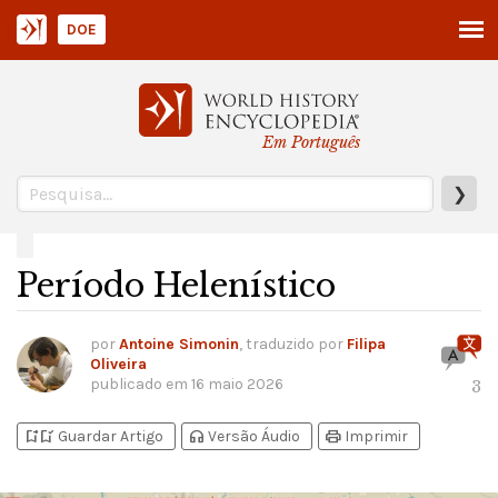
DOE
Em Português
❯
Período Helenístico
por
Antoine Simonin
, traduzido por
Filipa
Oliveira
publicado em
16 maio 2026
3
bookmark_add
bookmark_added
headphones
print
Guardar Artigo
Versão Áudio
Imprimir