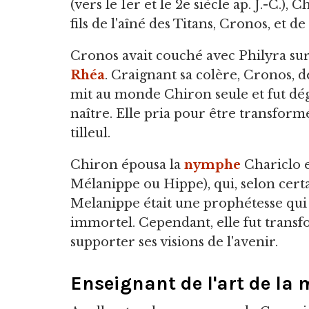
(vers le 1er et le 2e siècle ap. J.-C.), C
fils de l'aîné des Titans, Cronos, et d
Cronos avait couché avec Philyra sur 
Rhéa
. Craignant sa colère, Cronos, d
mit au monde Chiron seule et fut dégo
naître. Elle pria pour être transfor
tilleul.
Chiron épousa la
nymphe
Chariclo e
Mélanippe ou Hippe), qui, selon certa
Melanippe était une prophétesse qui 
immortel. Cependant, elle fut trans
supporter ses visions de l'avenir.
Enseignant de l'art de la