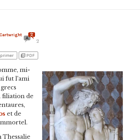
Cartwright
2
picture_as_pdf
primer
PDF
omme, mi-
ui fut l'ami
 grecs
 filiation de
entaures,
os
et de
 immortel.
n Thessalie