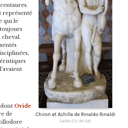
 centaures.
nt représenté
 qui le
 toujours
 cheval.
ésentés
sciplinées,
téristiques
 l'avaient
 dont
Ovide
ore de
Chiron et Achille de Rinaldo Rinaldi
Sailko (CC BY-SA)
pollodore