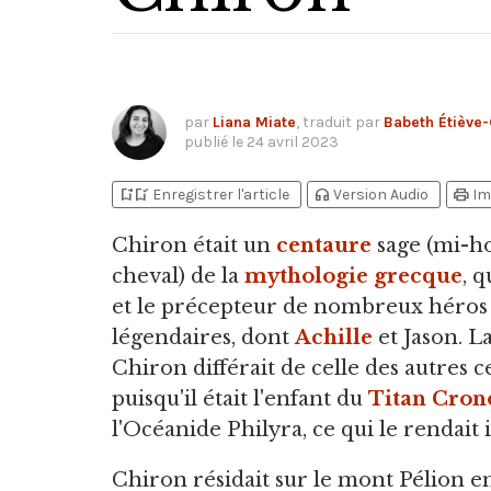
par
Liana Miate
, traduit par
Babeth Étiève-
publié le
24 avril 2023
bookmark_add
bookmark_added
headphones
print
Enregistrer l'article
Version Audio
Im
Chiron était un
centaure
sage
(mi-h
cheval) de la
mythologie grecque
, q
et le précepteur de nombreux héros
légendaires, dont
Achille
et Jason. La
Chiron différait de celle des autres c
puisqu'il était l'enfant du
Titan
Cron
l'Océanide Philyra, ce qui le rendait
Chiron résidait sur le mont Pélion e