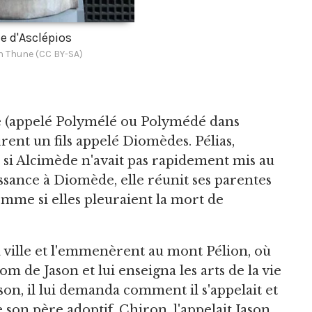
e d'Asclépios
n Thune (CC BY-SA)
e (appelé Polymélé ou Polymédé dans
urent un fils appelé Diomèdes. Pélias,
si Alcimède n'avait pas rapidement mis au
ssance à Diomède, elle réunit ses parentes
comme si elles pleuraient la mort de
a ville et l'emmenèrent au mont Pélion, où
m de Jason et lui enseigna les arts de la vie
son, il lui demanda comment il s'appelait et
 son père adoptif, Chiron, l'appelait Jason,