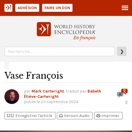
ADHÉSION
FAIRE UN DON
En français
❯
Vase François
par
Mark Cartwright
, traduit par
Babeth
Étiève-Cartwright
publié le
23 septembre 2024
2
bookmark_add
bookmark_added
headphones
print
Enregistrer l'article
Version Audio
Imprimer