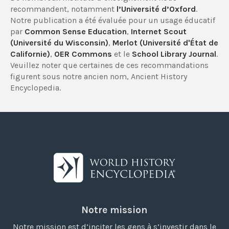
recommandent, notamment
l’Université d’Oxford
.
Notre publication a été évaluée pour un usage éducatif
par
Common Sense Education
,
Internet Scout
(Université du Wisconsin)
,
Merlot (Université d'État de
Californie)
,
OER Commons
et le
School Library Journal
.
Veuillez noter que certaines de ces recommandations
figurent sous notre ancien nom, Ancient History
Encyclopedia.
Notre mission
Notre mission est d’inciter les gens à s’investir dans le