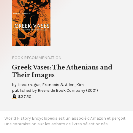
BOOK RECOMMENDATION
Greek Vases: The Athenians and
Their Images
by
Lissarrague, Francois & Allen, Kim
published by
Riverside Book Company
(
2001
)
$37.50
World History Encyclopedia est un associé d'Amazon et perçoit
une commission sur les achats de livres sélectionnés.