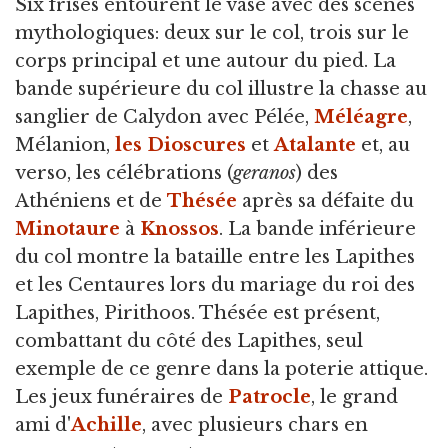
Six frises entourent le vase avec des scènes
mythologiques: deux sur le col, trois sur le
corps principal et une autour du pied. La
bande supérieure du col illustre la chasse au
sanglier de Calydon avec Pélée,
Méléagre
,
Mélanion,
les Dioscures
et
Atalante
et, au
verso, les célébrations (
geranos
) des
Athéniens et de
Thésée
après sa défaite du
Minotaure
à
Knossos
. La bande inférieure
du col montre la bataille entre les Lapithes
et les Centaures lors du mariage du roi des
Lapithes, Pirithoos. Thésée est présent,
combattant du côté des Lapithes, seul
exemple de ce genre dans la poterie attique.
Les jeux funéraires de
Patrocle
, le grand
ami d'
Achille
, avec plusieurs chars en