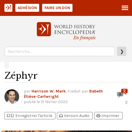
ADHÉSION
FAIRE UN DON
En français
❯
Zéphyr
par
Harrison W. Mark
, traduit par
Babeth
Étiève-Cartwright
publié le
15 février 2022
3
bookmark_add
bookmark_added
headphones
print
Enregistrer l'article
Version Audio
Imprimer