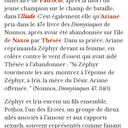
funéraire de
Patrocle
, après la mort du
jeune champion sur le champ de bataille,
dans l'
Iliade
. C'est également elle qu'
Ariane
pria dans le 47e livre des
Dionysiaques
de
Nonnos, après avoir été abandonnée sur l'île
de
Naxos
par
Thésée
. Dans sa prière, Ariane
réprimanda Zéphyr devant sa femme, en
colère contre le vent d'ouest qui avait aidé
Thésée à l'abandonner : "Si Zéphyr
tourmente les airs, montrez à l'épouse de
Zéphyr, à Iris, la mère du Désir, Ariane
offensée. " (Nonnos,
Dionysiaques
47, 340).
Zéphyr et Iris eurent un fils ensemble,
Pothos, l'un des Érotes, un groupe de dieux
ailés associés à l'amour et aux rapports
sexuels, souvent représentés comme faisant