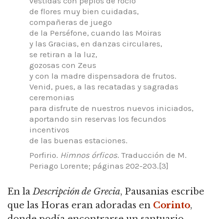
vestidas con peplos de rocío
de flores muy bien cuidadas,
compañeras de juego
de la
Perséfone, cuando las Moiras
y las Gracias, en danzas circulares,
se retiran a la luz,
gozosas con Zeus
y con la madre dispensadora de frutos.
Venid, pues,
a las recatadas y sagradas
ceremonias
para disfrute de nuestros nuevos iniciados,
aportando sin reservas los fecundos
incentivos
de las buenas estaciones.
Porfirio.
Himnos órficos
.
Traducción de M.
Periago Lorente; páginas 202-203.[3]
En la
Descripción de Grecia
, Pausanias escribe
que las Horas eran adoradas en
Corinto
,
donde podía encontrarse un santuario