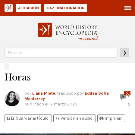
AFILIACIÓN
HAZ UNA DONACIÓN
en español
❯
Horas
por
Liana Miate
, traducido por
Edilsa Sofia
Monterrey
publicado el
12 marzo 2025
3
bookmark_add
bookmark_added
headphones
print
Guardar artículo
Versión en audio
Imprimir