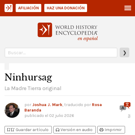
AFILIACIÓN
HAZ UNA DONACIÓN
en español
❯
Ninhursag
La Madre Tierra original
por
Joshua J. Mark
, traducido por
Rosa
Baranda
publicado el
02 julio 2026
3
bookmark_add
bookmark_added
headphones
print
Guardar artículo
Versión en audio
Imprimir