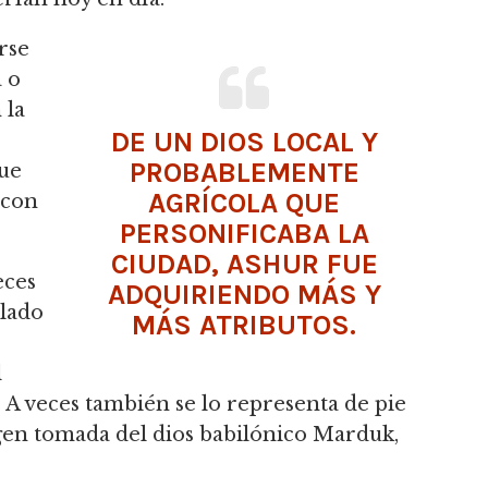
rse
 o
 la
DE UN DIOS LOCAL Y
PROBABLEMENTE
ue
AGRÍCOLA QUE
 con
PERSONIFICABA LA
CIUDAD, ASHUR FUE
eces
ADQUIRIENDO MÁS Y
alado
MÁS ATRIBUTOS.
l
.
A veces también se lo representa de pie
gen tomada del dios babilónico Marduk,