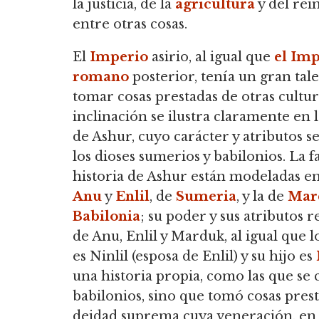
la justicia, de la
agricultura
y del rei
entre otras cosas.
El
Imperio
asirio, al igual que
el Imp
romano
posterior, tenía un gran tal
tomar cosas prestadas de otras cultur
inclinación se ilustra claramente en l
de Ashur, cuyo carácter y atributos s
los dioses sumerios y babilonios.
La fa
historia de Ashur están modeladas en
Anu
y
Enlil
, de
Sumeria
, y la de
Mar
Babilonia
; su poder y sus atributos r
de Anu, Enlil y Marduk,
al igual que l
es Ninlil (esposa de Enlil) y su hijo es
una historia propia, como las que se 
babilonios, sino que tomó cosas prest
deidad suprema cuya veneración, en s