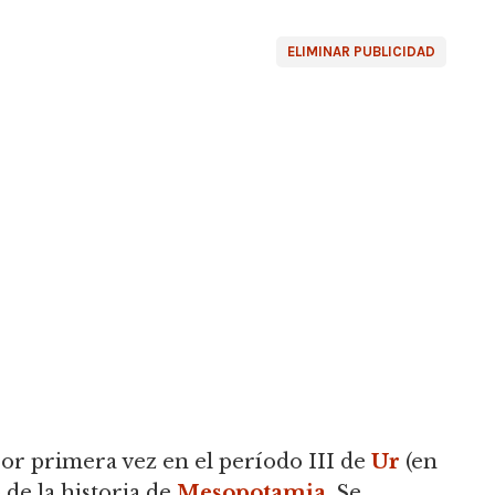
ELIMINAR PUBLICIDAD
r primera vez en el período III de
Ur
(en
 de la historia de
Mesopotamia
.
Se