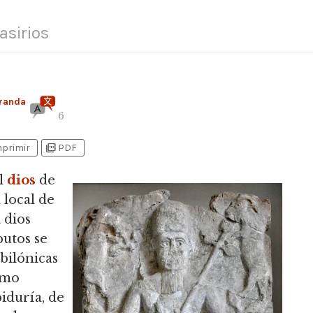
asirios
randa
6
picture_as_pdf
mprimir
PDF
el
dios
de
 local de
 dios
butos se
bilónicas
smo
biduría, de