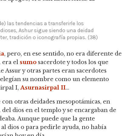
e) las tendencias a transferirle los
 dioses, Ashur sigue siendo una deidad
ter, tradición o iconografía propias.
(38)
ia
, pero, en ese sentido, no era diferente de
a era el
sumo
sacerdote y todos los que
e Assur y otras partes eran sacerdotes
s elegían su nombre como un elemento
irpal I,
Asurnasirpal II
...
que con otras deidades mesopotámicas, en
 del dios en el templo y se encargaban de
deaba.
Aunque puede que la gente
al dios o para pedirle ayuda, no había
rían hoy en día.