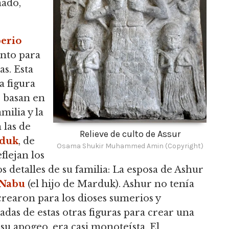
nado,
erio
ento para
as.
Esta
a figura
e basan en
milia y la
 las de
Relieve de culto de Assur
duk
, de
Osama Shukir Muhammed Amin (Copyright)
eflejan los
os detalles de su familia: La esposa de Ashur
Nabu
(el hijo de Marduk).
Ashur no tenía
crearon para los dioses sumerios y
adas de estas otras figuras para crear una
u apogeo, era casi monoteísta.
El