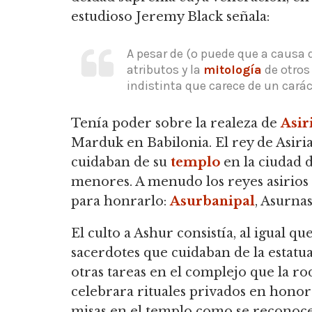
estudioso Jeremy Black señala:
A pesar de (o puede que a causa d
atributos y la
mitología
de otros
indistinta que carece de un carác
Tenía poder sobre la realeza de
Asir
Marduk en Babilonia.
El rey de Asiri
cuidaban de su
templo
en la ciudad d
menores.
A menudo los reyes asirio
para honrarlo:
Asurbanipal
, Asurnas
El culto a Ashur consistía, al igual 
sacerdotes que cuidaban de la estatua
otras tareas en el complejo que la ro
celebrara rituales privados en honor 
misas en el templo como se reconoce