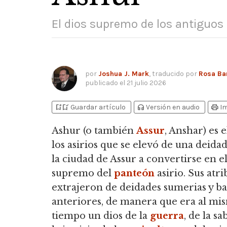
El dios supremo de los antiguos 
por
Joshua J. Mark
, traducido por
Rosa Ba
publicado el
21 julio 2026
bookmark_add
bookmark_added
headphones
print
Guardar artículo
Versión en audio
I
Ashur (o también
Assur
, Anshar) es 
los asirios que se elevó de una deidad
la ciudad de Assur a convertirse en el
supremo del
panteón
asirio.
Sus atri
extrajeron de deidades sumerias y ba
anteriores, de manera que era al mi
tiempo un dios de la
guerra
, de la sa