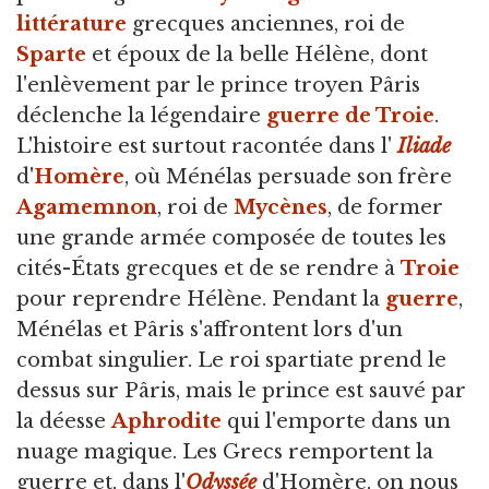
littérature
grecques anciennes, roi de
Sparte
et époux de la belle Hélène, dont
l'enlèvement par le prince troyen Pâris
déclenche la légendaire
guerre de Troie
.
L'histoire est surtout racontée dans l'
Iliade
d'
Homère
, où Ménélas persuade son frère
Agamemnon
, roi de
Mycènes
, de former
une grande armée composée de toutes les
cités-États grecques et de se rendre à
Troie
pour reprendre Hélène. Pendant la
guerre
,
Ménélas et Pâris s'affrontent lors d'un
combat singulier. Le roi spartiate prend le
dessus sur Pâris, mais le prince est sauvé par
la déesse
Aphrodite
qui l'emporte dans un
nuage magique. Les Grecs remportent la
guerre et, dans l'
Odyssée
d'Homère, on nous