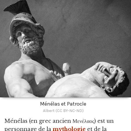
Ménélas et Patrocle
Albert (CC BY-NC-ND)
Ménélas
(en grec ancien Μενέλαος) est un
personnage de la
mythologie
et de la