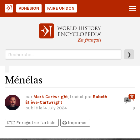
ADHÉSION
FAIRE UN DON
En français
❯
Ménélas
par
Mark Cartwright
, traduit par
Babeth
Étiève-Cartwright
publié le
14 July 2024
2
bookmark_add
bookmark_added
print
Enregistrer l'article
Imprimer