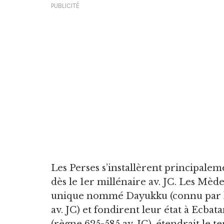
PUBLICITÉ
Les Perses s’installèrent principaleme
dès le 1er millénaire av. JC. Les Mède
unique nommé Dayukku (connu par les
av. JC) et fondirent leur état à Ecbat
(règne 625-585 av. JC), étendrait le t