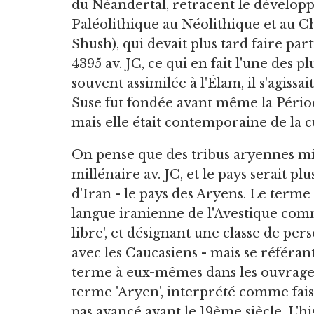
du Néandertal, retracent le dévelop
Paléolithique au Néolithique et au Ch
Shush), qui devait plus tard faire part
4395 av. JC, ce qui en fait l'une des
souvent assimilée à l'Élam, il s'agissa
Suse fut fondée avant même la Périod
mais elle était contemporaine de la c
On pense que des tribus aryennes mi
millénaire av. JC, et le pays serait pl
d'Iran - le pays des Aryens. Le terme 
langue iranienne de l'Avestique comme
libre', et désignant une classe de per
avec les Caucasiens - mais se référan
terme à eux-mêmes dans les ouvrages
terme 'Aryen', interprété comme fais
pas avancé avant le 19ème siècle. L'h