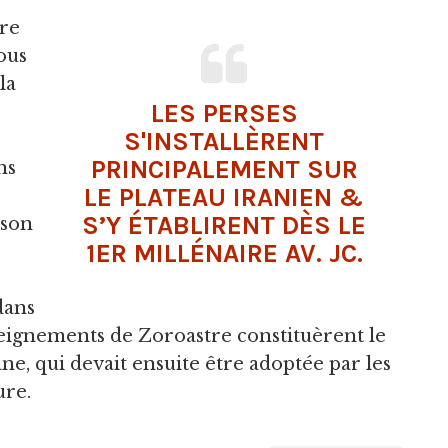
ire
ous
la
LES PERSES
S'INSTALLÈRENT
PRINCIPALEMENT SUR
ns
LE PLATEAU IRANIEN &
S’Y ÉTABLIRENT DÈS LE
 son
1ER MILLÉNAIRE AV. JC.
dans
enseignements de Zoroastre constituèrent le
e, qui devait ensuite être adoptée par les
ure.