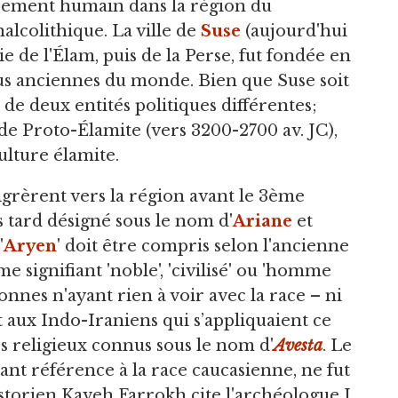
pement humain dans la région du
alcolithique. La ville de
Suse
(aujourd'hui
ie de l'Élam, puis de la Perse, fut fondée en
 plus anciennes du monde. Bien que Suse soit
it de deux entités politiques différentes;
e Proto-Élamite (vers 3200-2700 av. JC),
ulture élamite.
grèrent vers la région avant le 3ème
us tard désigné sous le nom d'
Ariane
et
'
Aryen
' doit être compris selon l'ancienne
 signifiant 'noble', 'civilisé' ou 'homme
sonnes n'ayant rien à voir avec la race – ni
t aux Indo-Iraniens qui s’appliquaient ce
 religieux connus sous le nom d'
Avesta
. Le
ant référence à la race caucasienne, ne fut
istorien Kaveh Farrokh cite l'archéologue J.