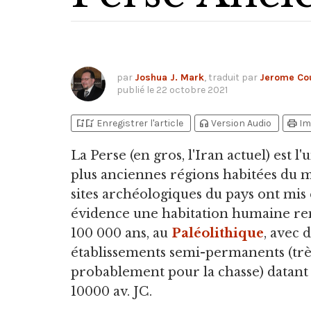
par
Joshua J. Mark
, traduit par
Jerome Cou
publié le
22 octobre 2021
bookmark_add
bookmark_added
headphones
print
Enregistrer l'article
Version Audio
Im
La Perse
(en gros, l'Iran actuel) est l
plus anciennes régions habitées du 
sites archéologiques du pays ont mis
évidence une habitation humaine r
100 000 ans, au
Paléolithique
, avec 
établissements semi-permanents (trè
probablement pour la chasse) datant
10000 av. JC.