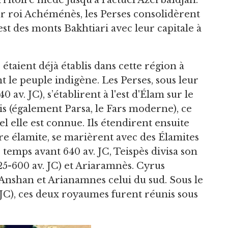
leur roi Achéménès, les Perses consolidèrent
st des monts Bakhtiari avec leur capitale à
étaient déjà établis dans cette région à
t le peuple indigène. Les Perses, sous leur
0 av. JC), s’établirent à l'est d'Élam sur le
is (également Parsa, le Fars moderne), ce
l elle est connue. Ils étendirent ensuite
ire élamite, se marièrent avec des Élamites
temps avant 640 av. JC, Teispès divisa son
625-600 av. JC) et Ariaramnès. Cyrus
Anshan et Arianamnes celui du sud. Sous le
 JC), ces deux royaumes furent réunis sous