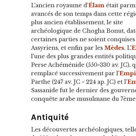
L'ancien royaume d'
Élam
était parmi
avancés de son temps dans cette régi
plus ancien établissement, le site
archéologique de Chogha Bonut, date
certaines parties ne soient conquises
Assyriens, et enfin par les
Mèdes
. L'
E
l'une des plus grandes entités politi
Perse Achéménide (550-330 av. JC), q
remplacé successivement par l'
Empi
Parthe (247 av. JC - 224 ap. JC) et l'
Em
Sassanide fut le dernier des gouverne
conquête arabe musulmane du 7ème s
Antiquité
Les découvertes archéologiques, telles