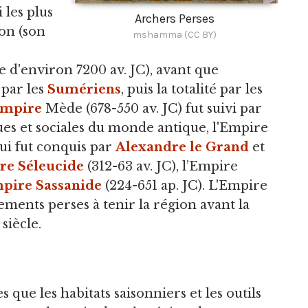
 les plus
Archers Perses
on (son
mshamma (CC BY)
 d'environ 7200 av. JC), avant que
 par les
Sumériens
, puis la totalité par les
mpire
Mède (678-550 av. JC) fut suivi par
ques et sociales du monde antique, l'Empire
ui fut conquis par
Alexandre le Grand
et
re Séleucide
(312-63 av. JC), l’Empire
pire Sassanide
(224-651 ap. JC). L'Empire
ments perses à tenir la région avant la
iècle.
 que les habitats saisonniers et les outils