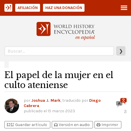
AFILIACIÓN
HAZ UNA DONACIÓN
en español
❯
El papel de la mujer en el
culto ateniense
por
Joshua J. Mark
, traducido por
Diego
Cabrera
publicado el
15 marzo 2023
3
bookmark_add
bookmark_added
headphones
print
Guardar artículo
Versión en audio
Imprimir