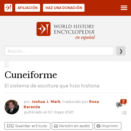
AFILIACIÓN
HAZ UNA DONACIÓN
en español
❯
Cuneiforme
El sistema de escritura que hizo historia
por
Joshua J. Mark
, traducido por
Rosa
Baranda
publicado el
07 mayo 2021
13
bookmark_add
bookmark_added
headphones
print
Guardar artículo
Versión en audio
Imprimir