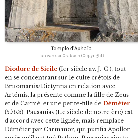
Temple d'Aphaïa
Jan van der Crabben (Copyright)
Diodore de Sicile
(Ier siècle av. J.-C.), tout
en se concentrant sur le culte crétois de
Britomartis/Dictynna en relation avec
Artémis, la présente comme la fille de Zeus
et de Carmé, et une petite-fille de
Déméter
(5.76.3). Pausanias (IIe siècle de notre ère) est
d'accord avec cette lignée, mais remplace
Déméter par Carmanor, qui purifia Apollon
après qu'il eut tué Python. Pausanias ajoute