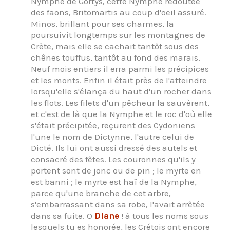
Nymphe de Gortys, cette Nymphe redoutée
des faons, Britomartis au coup d'oeil assuré.
Minos, brillant pour ses charmes, la
poursuivit longtemps sur les montagnes de
Crète, mais elle se cachait tantôt sous des
chênes touffus, tantôt au fond des marais.
Neuf mois entiers il erra parmi les précipices
et les monts. Enfin il était près de l'atteindre
lorsqu'elle s'élança du haut d'un rocher dans
les flots. Les filets d'un pêcheur la sauvèrent,
et c'est de là que la Nymphe et le roc d'où elle
s'était précipitée, reçurent des Cydoniens
l'une le nom de Dictynne, l'autre celui de
Dicté. Ils lui ont aussi dressé des autels et
consacré des fêtes. Les couronnes qu'ils y
portent sont de jonc ou de pin ; le myrte en
est banni ; le myrte est haï de la Nymphe,
parce qu'une branche de cet arbre,
s'embarrassant dans sa robe, l'avait arrêtée
dans sa fuite. O
Diane
! à tous les noms sous
lesquels tu es honorée, les Crétois ont encore