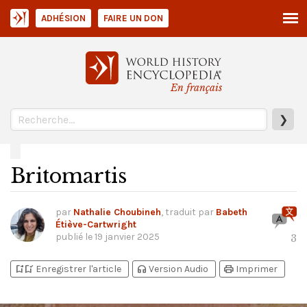
ADHÉSION
FAIRE UN DON
En français
❯
Britomartis
par
Nathalie Choubineh
, traduit par
Babeth
Étiève-Cartwright
publié le
19 janvier 2025
3
bookmark_add
bookmark_added
headphones
print
Enregistrer l'article
Version Audio
Imprimer