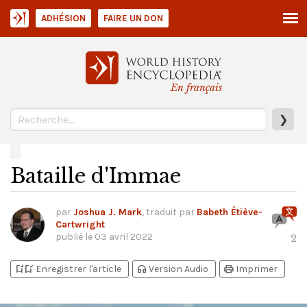
ADHÉSION
FAIRE UN DON
En français
❯
Bataille d'Immae
par
Joshua J. Mark
, traduit par
Babeth Étiève-
Cartwright
publié le
03 avril 2022
2
bookmark_add
bookmark_added
headphones
print
Enregistrer l'article
Version Audio
Imprimer