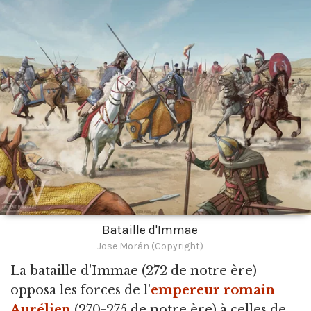
Bataille d'Immae
Jose Morán (Copyright)
La bataille d'Immae
(272 de notre ère)
opposa les forces de l'
empereur romain
Aurélien
(270-275 de notre ère) à celles de