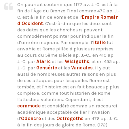
On pourrait soutenir que 1177 av. J.-C. est à la
fin de l'Âge du Bronze Final comme 476 ap. J.-
C. est à la fin de Rome et de l'
Empire Romain
d'Occident
. C'est-à-dire que les deux sont
des dates que les chercheurs peuvent
commodément pointer pour indiquer la fin
d'une ère majeure. Par exemple, l'
Italie
fut
envahie et Rome pillée à plusieurs reprises
au cours du 5ème siècle ap. J.-C., en 410 ap.
J.-C. par
Alaric
et les
Wisigoths
, et en 455 ap.
J.-C. par
Genséric
et les
Vandales
. Il y eut
aussi de nombreuses autres raisons en plus
de ces attaques pour lesquelles Rome est
tombée, et l'histoire est en fait beaucoup plus
complexe, comme tout historien de Rome
l'attestera volontiers. Cependant, il est
commode
et considéré comme un raccourci
académique acceptable de lier l'invasion
d'
Odoacre
et des
Ostrogoths
en 476 ap. J.-C.
à la fin des jours de gloire de Rome. (172).