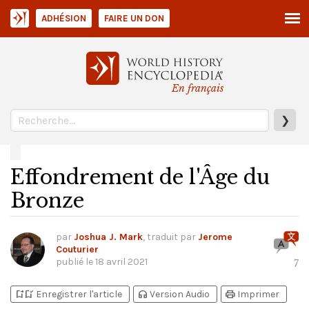
ADHÉSION
FAIRE UN DON
En français
❯
Effondrement de l'Âge du
Bronze
par
Joshua J. Mark
, traduit par
Jerome
Couturier
publié le
18 avril 2021
7
bookmark_add
bookmark_added
headphones
print
Enregistrer l'article
Version Audio
Imprimer