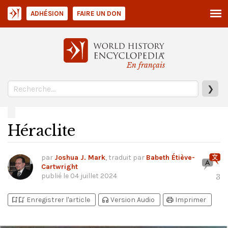
ADHÉSION
FAIRE UN DON
En français
❯
Héraclite
par
Joshua J. Mark
, traduit par
Babeth Étiève-
Cartwright
publié le
04 juillet 2024
3
bookmark_add
bookmark_added
headphones
print
Enregistrer l'article
Version Audio
Imprimer