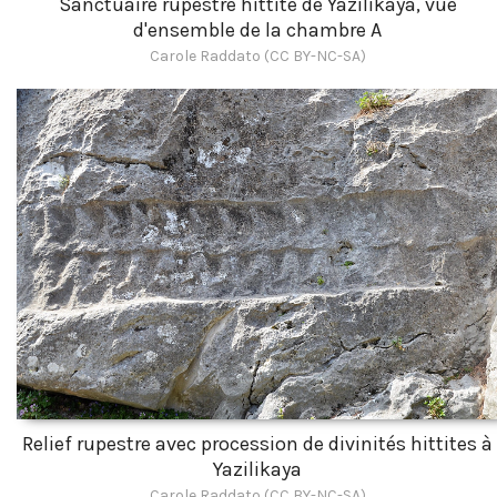
Sanctuaire rupestre hittite de Yazilikaya, vue
d'ensemble de la chambre A
Carole Raddato (CC BY-NC-SA)
Relief rupestre avec procession de divinités hittites à
Yazilikaya
Carole Raddato (CC BY-NC-SA)