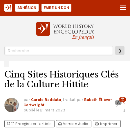
ADHÉSION
FAIRE UN DON
En français
❯
Cinq Sites Historiques Clés
de la Culture Hittite
par
Carole Raddato
, traduit par
Babeth Étiève-
Cartwright
publié le
21 mars 2023
4
bookmark_add
bookmark_added
headphones
print
Enregistrer l'article
Version Audio
Imprimer