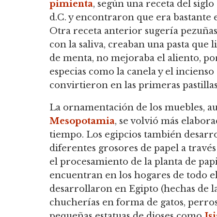
pimienta
, según una receta del siglo
d.C. y encontraron que era bastante e
Otra receta anterior sugería pezuñas
con la saliva, creaban una pasta que l
de menta, no mejoraba el aliento, por
especias como la canela y el incienso
convirtieron en las primeras pastilla
La ornamentación de los muebles, a
Mesopotamia
, se volvió más elabor
tiempo. Los egipcios también desarrol
diferentes grosores de papel a través
el procesamiento de la planta de pap
encuentran en los hogares de todo 
desarrollaron en Egipto (hechas de la
chucherías en forma de gatos, perros
pequeñas estatuas de dioses como
Isi