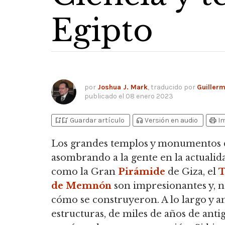
Egipto
por
Joshua J. Mark
, traducido por
Guiller
publicado el
08 enero 2023
bookmark_add
bookmark_added
headphones
print
Guardar artículo
Versión en audio
I
Los grandes templos y monumentos d
asombrando a la gente en la actualid
como la Gran
Pirámide
de Giza, el
T
de Memnón
son impresionantes y, n
cómo se construyeron. A lo largo y a
estructuras, de miles de años de ant