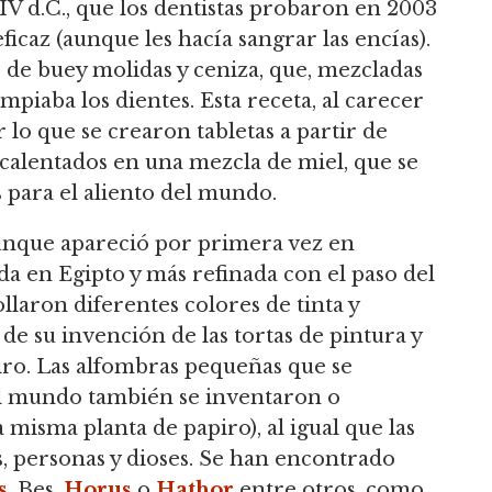
 IV d.C., que los dentistas probaron en 2003
ficaz (aunque les hacía sangrar las encías).
 de buey molidas y ceniza, que, mezcladas
impiaba los dientes. Esta receta, al carecer
 lo que se crearon tabletas a partir de
 calentados en una mezcla de miel, que se
s para el aliento del mundo.
unque apareció por primera vez en
ada en Egipto y más refinada con el paso del
laron diferentes colores de tinta y
 de su invención de las tortas de pintura y
iro. Las alfombras pequeñas que se
el mundo también se inventaron o
 misma planta de papiro), al igual que las
, personas y dioses. Se han encontrado
s
, Bes,
Horus
o
Hathor
entre otros, como