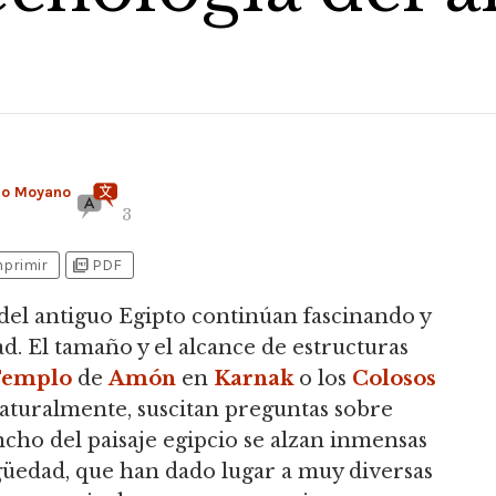
mo Moyano
3
picture_as_pdf
mprimir
PDF
el antiguo Egipto continúan fascinando y
ad.
El tamaño y el alcance de estructuras
emplo
de
Amón
en
Karnak
o los
Colosos
aturalmente, suscitan preguntas sobre
ncho del paisaje egipcio se alzan inmensas
igüedad, que han dado lugar a muy diversas