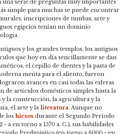
en una serie de preguntas muy importantes
 más simple para muchas se puede encontrar
 murales, inscripciones de tumbas, arte y
tiguos egipcios tenían un dominio
ología.
iguos y los grandes templos, los antiguos
ículos que hoy en día sencillamente se dan
sméticos, el cepillo de dientes y la pasta de
 moderna menta para el aliento, fueron
lograron avances en casi todas las esferas
n de artículos domésticos simples hasta la
a y la construcción, la agricultura y la
ía, el arte y la
literatura
. Aunque no
de los
hicsos
durante el Segundo Período
- a en torno a 1570 a. C.), sus habilidades
Período Predinástico (en torno a 6000 - en