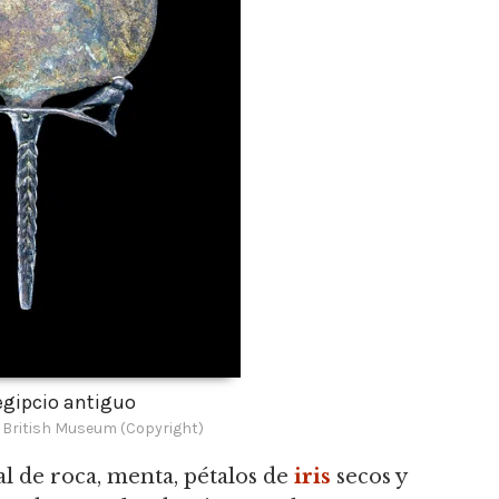
egipcio antiguo
e British Museum (Copyright)
al de roca, menta, pétalos de
iris
secos y