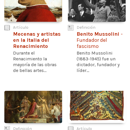
Artículo
Definición
Mecenas y artistas
Benito Mussolini
-
en la Italia del
Fundador del
Renacimiento
fascismo
Durante el
Benito Mussolini
Renacimiento la
(1883-1945) fue un
mayoría de las obras
dictador, fundador y
de bellas artes...
líder...
Definición
Artículo