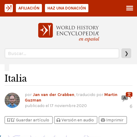
AFILIACIÓN
HAZ UNA DONACIÓN
en español
❯
Italia
por
Jan van der Crabben
, traducido por
Martin
Guzman
publicado el
17 noviembre 2020
6
bookmark_add
bookmark_added
headphones
print
Guardar artículo
Versión en audio
Imprimir