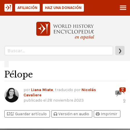
AFILIACIÓN
HAZ UNA DONACIÓN
en español
❯
Pélope
por
Liana Miate
, traducido por
Nicolás
Cavaliere
publicado el
28 noviembre 2023
2
bookmark_add
bookmark_added
headphones
print
Guardar artículo
Versión en audio
Imprimir